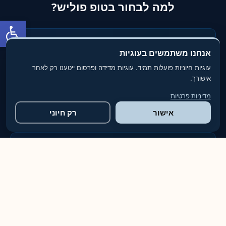
למה לבחור בטופ פוליש?
פתח סרגל
אנחנו משתמשים בעוגיות
עוגיות חיוניות פועלות תמיד. עוגיות מדידה ופרסום ייטענו רק לאחר
ניסיון (Experience)
אישורך.
למעלה מ-12 שנות ניסיון מעשי בתחום הניקיון והפוליש. ביצענו אלפי
מדיניות פרטיות
פרויקטים בכל רחבי הארץ
אישור
רק חיוני
מומחיות (Expertise)
צוות מקצועי מוסמך, ציוד מתקדם וטכנולוגיות חדשניות להשגת תוצאות
מושלמות בכל פרויקט