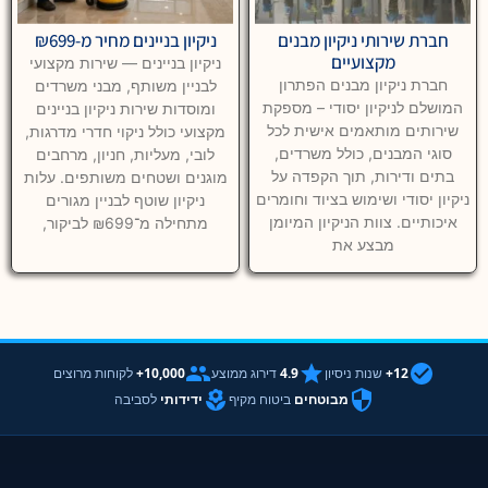
חברת שירותי ניקיון מבנים
ניקיון בניינים מחיר מ-₪699
מקצועיים
ניקיון בניינים — שירות מקצועי
חברת ניקיון מבנים הפתרון
לבניין משותף, מבני משרדים
המושלם לניקיון יסודי – מספקת
ומוסדות שירות ניקיון בניינים
שירותים מותאמים אישית לכל
מקצועי כולל ניקוי חדרי מדרגות,
סוגי המבנים, כולל משרדים,
לובי, מעליות, חניון, מרחבים
בתים ודירות, תוך הקפדה על
מוגנים ושטחים משותפים. עלות
ניקיון יסודי ושימוש בציוד וחומרים
ניקיון שוטף לבניין מגורים
איכותיים. צוות הניקיון המיומן
מתחילה מ־₪699 לביקור,
מבצע את
12+
שנות ניסיון
4.9
דירוג ממוצע
10,000+
לקוחות מרוצים
מבוטחים
ביטוח מקיף
ידידותי
לסביבה