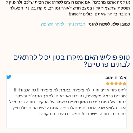
אז למה אתם מחכים? אם אתם רוצים לשדרג את הבית שלכם ולהעניק לו
תוספת שתשמור עליו במצב חדש לאורך זמן רב, מיקרו בטון זו הפעולה
הטובה ביותר שאתם יכולים לעשות!
כמובן שלא לשכוח להזמין
חברת ניקיון לאחר השיפוץ
טופ פוליש האם מיקרו בטון יכול להתאים
לבתים פרטיים?
אלה חיימוב
דנ






ליחס כזה אדיב והוגן לא ציפיתי. באמת לא ציפיתי!!! כל הכבוד!!!!!
בה
!
עובדים ברמה מקצועית, נהדרת ואחראית! לאורך התהליך ובעיקר
אח
ת
בסופו של היום קיבלנו המון טיפים לשמור על הניקיון. תודה רבה מכל
כל
הלב. הלוואי שכל החברות יתנהלו כפי שאתם עכשיו הבית כולו נוצץ
שי
בזכותכם. תודה ויישר כוח! תמשיכו בעבודת הקודש.