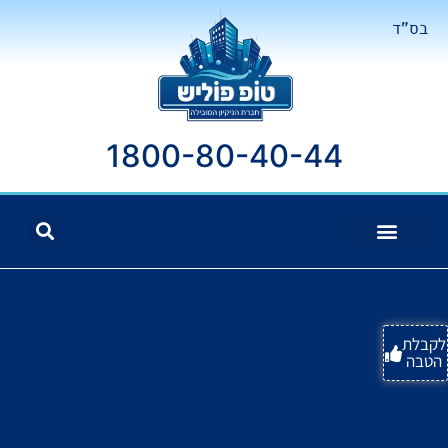
בס"ד
1800-80-40-44
לקבלת
הטבה