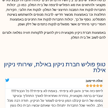
כניסה ולאחר שיפוצים. בין השירותים הניתנים יכולות החברות לבצע פוליש
מקצועי ולהתאים את סוג הפוליש לרצפה של בית המלון. כמו כן, יכולות
החברות לנקות את המבנה החיצוני של המלון- לנקות את הלובי, הקירות,
החלונות וכו' באמצעות מכשור חדיש- לרבות מנופים ולהשתמש בשיטת
הסנפלינג. נוסף על כך, יכולות החברות לנקות את החניונים באמצעות
חומרי ניקוי מיוחדים אשר מסוגלים לנקות כתמים של דלק ושמן.
באמצעות חברת ניקיון מקצועית ניתן להעניק ללקוחות חוויה נפלאה ולגרום
להם לשוב אל בית המלון.
טופ פוליש חברת ניקיון באילת, שירותי ניקיון
אילת
אלה חיימוב
דנ






ליחס כזה אדיב והוגן לא ציפיתי. באמת לא ציפיתי!!! כל הכבוד!!!!!
בה
!
עובדים ברמה מקצועית, נהדרת ואחראית! לאורך התהליך ובעיקר
אח
ת
בסופו של היום קיבלנו המון טיפים לשמור על הניקיון. תודה רבה מכל
כל
הלב. הלוואי שכל החברות יתנהלו כפי שאתם עכשיו הבית כולו נוצץ
שי