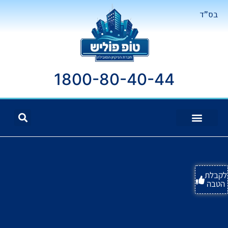
בס"ד
1800-80-40-44
לקבלת
הטבה