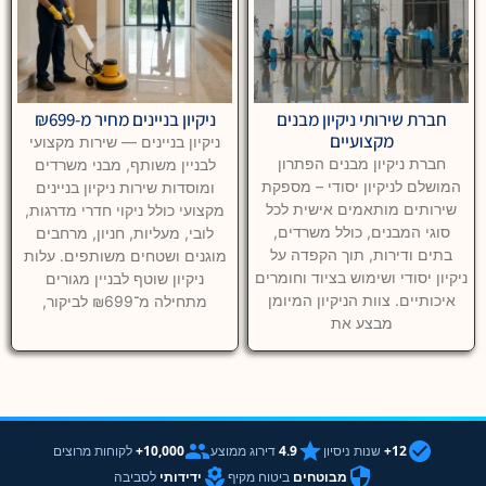
חברת שירותי ניקיון מבנים
ניקיון בניינים מחיר מ-₪699
מקצועיים
ניקיון בניינים — שירות מקצועי
חברת ניקיון מבנים הפתרון
לבניין משותף, מבני משרדים
המושלם לניקיון יסודי – מספקת
ומוסדות שירות ניקיון בניינים
שירותים מותאמים אישית לכל
מקצועי כולל ניקוי חדרי מדרגות,
סוגי המבנים, כולל משרדים,
לובי, מעליות, חניון, מרחבים
בתים ודירות, תוך הקפדה על
מוגנים ושטחים משותפים. עלות
ניקיון יסודי ושימוש בציוד וחומרים
ניקיון שוטף לבניין מגורים
איכותיים. צוות הניקיון המיומן
מתחילה מ־₪699 לביקור,
מבצע את
12+
שנות ניסיון
4.9
דירוג ממוצע
10,000+
לקוחות מרוצים
מבוטחים
ביטוח מקיף
ידידותי
לסביבה