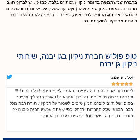
בחברה שמשתמשת בחומרי ניקוי איכותיים בלבד. כמו כן, יש לבדוק האם
החברה מבצעת מגוון סוגי פוליש (ווקס, קריסטלי, אקרילי וכו') ויודעת כיצד
להתאים את סוג הפוליש לכל רצפה, בצורה זו הרצפה לא תפגע ותוכלו
ליהנות מהניקיון למשך זמן רב.
טופ פוליש חברת ניקיון בגן יבנה, שירותי
ניקיון גן יבנה
אלה חיימוב
דנ






ליחס כזה אדיב והוגן לא ציפיתי. באמת לא ציפיתי!!! כל הכבוד!!!!!
בה
!
עובדים ברמה מקצועית, נהדרת ואחראית! לאורך התהליך ובעיקר
אח
ת
בסופו של היום קיבלנו המון טיפים לשמור על הניקיון. תודה רבה מכל
כל
הלב. הלוואי שכל החברות יתנהלו כפי שאתם עכשיו הבית כולו נוצץ
שי
בזכותכם. תודה ויישר כוח! תמשיכו בעבודת הקודש.