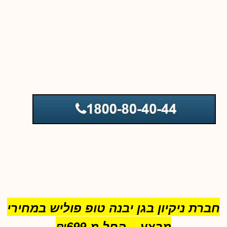
חברת ניקיון בגן יבנה טופ פוליש במחירי
מבצע – החל מ-₪699