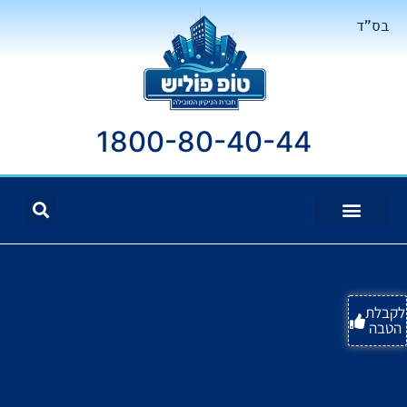
בס"ד
1800-80-40-44
לקבלת
הטבה