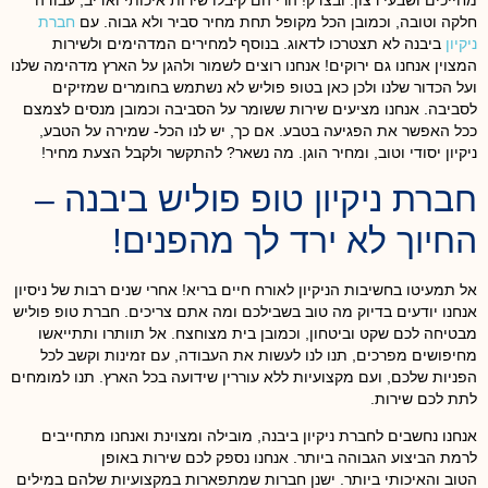
חלקה וטובה, וכמובן הכל מקופל תחת מחיר סביר ולא גבוה. עם
חברת
ניקיון
ביבנה לא תצטרכו לדאוג. בנוסף למחירים המדהימים ולשירות
המצוין אנחנו גם ירוקים! אנחנו רוצים לשמור ולהגן על הארץ מדהימה שלנו
ועל הכדור שלנו ולכן כאן בטופ פוליש לא נשתמש בחומרים שמזיקים
לסביבה. אנחנו מציעים שירות ששומר על הסביבה וכמובן מנסים לצמצם
ככל האפשר את הפגיעה בטבע. אם כך, יש לנו הכל- שמירה על הטבע,
ניקיון יסודי וטוב, ומחיר הוגן. מה נשאר? להתקשר ולקבל הצעת מחיר!
חברת ניקיון טופ פוליש ביבנה –
החיוך לא ירד לך מהפנים!
אל תמעיטו בחשיבות הניקיון לאורח חיים בריא! אחרי שנים רבות של ניסיון
אנחנו יודעים בדיוק מה טוב בשבילכם ומה אתם צריכים. חברת טופ פוליש
מבטיחה לכם שקט וביטחון, וכמובן בית מצוחצח.
אל תוותרו ותתייאשו
מחיפושים מפרכים, תנו לנו לעשות את העבודה, עם זמינות וקשב לכל
הפניות שלכם, ועם מקצועיות ללא עוררין שידועה בכל הארץ. תנו למומחים
לתת לכם שירות.
אנחנו נחשבים לחברת ניקיון ביבנה, מובילה ומצוינת ואנחנו מתחייבים
לרמת הביצוע הגבוהה ביותר. אנחנו נספק לכם שירות באופן
הטוב והאיכותי ביותר. ישנן חברות שמתפארות במקצועיות שלהם במילים