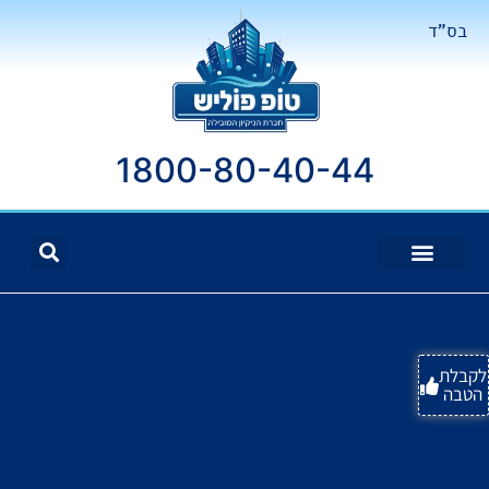
בס"ד
1800-80-40-44
לקבלת
הטבה