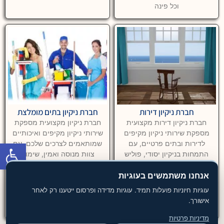
וכל פינה
חברת ניקיון דירות
חברת ניקיון בתים מומלצת
חברת ניקיון דירות מקצועית
חברת ניקיון מקצועית מספקת
מספקת שירותי ניקיון מקיפים
שירותי ניקיון מקיפים ואיכותיים
פתח סרגל
לדירות ובתים פרטיים, עם
שמותאמים לצרכים שלכם. עם
התמחות בניקיון יסודי, פוליש
צוות מנוסה ואמין, שימוש
מקצועי וטיפול בצרכים מיוחדים
בחומרים מתקדמים וידידותיים
כמו ניקיון אחרי שיפוץ או לפני
לסביבה, ותוצאות שמבטיחות
אנחנו משתמשים בעוגיות
מעבר דירה. עם צוות מנוסה
ניקיון יסודי ומדויק, תוכלו ליהנות
עוגיות חיוניות פועלות תמיד. עוגיות מדידה ופרסום ייטענו רק לאחר
ואמין, שימוש
מסביבה מטופחת ונעימה. החברה
אישורך.
מתחייבת למחירים
מדיניות פרטיות