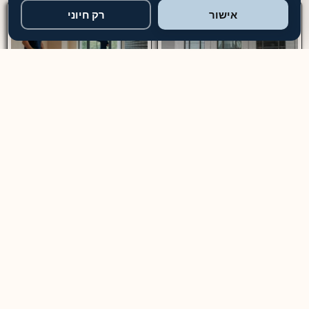
אישור
רק חיוני
חברת שירותי ניקיון מבנים
ניקיון בניינים מחיר מ-₪699
מקצועיים
ניקיון בניינים — שירות מקצועי
חברת ניקיון מבנים הפתרון
לבניין משותף, מבני משרדים
המושלם לניקיון יסודי – מספקת
ומוסדות שירות ניקיון בניינים
שירותים מותאמים אישית לכל
מקצועי כולל ניקוי חדרי מדרגות,
סוגי המבנים, כולל משרדים,
לובי, מעליות, חניון, מרחבים
בתים ודירות, תוך הקפדה על
מוגנים ושטחים משותפים. עלות
ניקיון יסודי ושימוש בציוד וחומרים
ניקיון שוטף לבניין מגורים
איכותיים. צוות הניקיון המיומן
מתחילה מ־₪699 לביקור,
מבצע את