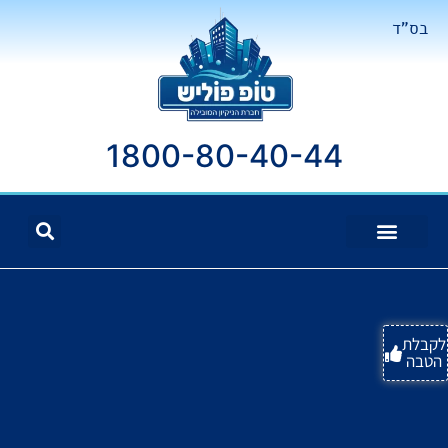
בס"ד
1800-80-40-44
לקבלת
הטבה