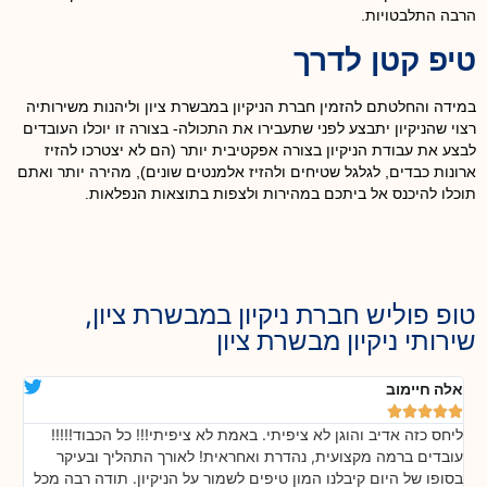
הרבה התלבטויות.
טיפ קטן לדרך
במידה והחלטתם להזמין חברת הניקיון במבשרת ציון וליהנות משירותיה
רצוי שהניקיון יתבצע לפני שתעבירו את התכולה- בצורה זו יוכלו העובדים
לבצע את עבודת הניקיון בצורה אפקטיבית יותר (הם לא יצטרכו להזיז
ארונות כבדים, לגלגל שטיחים ולהזיז אלמנטים שונים), מהירה יותר ואתם
תוכלו להיכנס אל ביתכם במהירות ולצפות בתוצאות הנפלאות.
טופ פוליש חברת ניקיון במבשרת ציון,
שירותי ניקיון מבשרת ציון
אלה חיימוב
דנ






ליחס כזה אדיב והוגן לא ציפיתי. באמת לא ציפיתי!!! כל הכבוד!!!!!
בה
!
עובדים ברמה מקצועית, נהדרת ואחראית! לאורך התהליך ובעיקר
אח
ת
בסופו של היום קיבלנו המון טיפים לשמור על הניקיון. תודה רבה מכל
כל