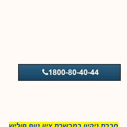
חברת ניקיון במבשרת ציון טופ פוליש