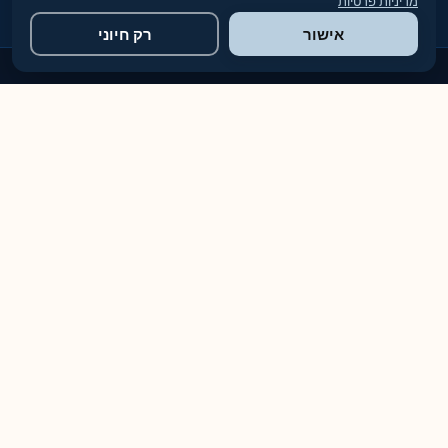
מדיניות פרטיות
מבוטחים
ביטוח מקיף
ידידותי
לסביבה
אישור
רק חיוני
למה לבחור בטופ פוליש?
ניסיון (Experience)
למעלה מ-12 שנות ניסיון מעשי בתחום הניקיון והפוליש. ביצענו אלפי
פרויקטים בכל רחבי הארץ