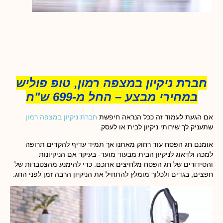
חברת ניקיון במצפה רמון, טופ פוליש
במחירי מבצע – החל מ-699 ש"ח
אם הגעת לעמוד זה ככל הנראה חיפשת
חברת ניקיון במצפה רמון
שתעניק לך שירותי ניקיון לבית או לעסק.
אומנם חג הפסח עוד רחוק מאתנו אך תמיד עדיף להקדים תרופה
למכה ולדאוג לניקיון הבית מבעוד מועד- בעיקר אם הניקיונות
והסידורים של חג הפסח מלחיצים אתכם. כדי להימנע מהצטברות של
חפצים, בגדים ולכלוך מומלץ להתחיל את הניקיון הרבה זמן לפני החג.