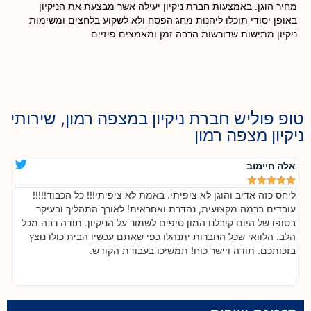
מחיר הוגן. באמצעות חברת ניקיון יעילה אשר מבצעת את הניקיון
באופן יסודי תוכלו ליהנות מחג הפסח ולא לשקוע בלחצים ומשימות
ניקיון מתישות שדורשות הרבה זמן ומאמצים פיזיים.
טופ פוליש חברת ניקיון במצפה רמון, שירותי
ניקיון מצפה רמון
אלה חיימוב
דנ






ליחס כזה אדיב והוגן לא ציפיתי. באמת לא ציפיתי!!! כל הכבוד!!!!!
בה
!
עובדים ברמה מקצועית, נהדרת ואחראית! לאורך התהליך ובעיקר
אח
ת
בסופו של היום קיבלנו המון טיפים לשמור על הניקיון. תודה רבה מכל
כל
הלב. הלוואי שכל החברות יתנהלו כפי שאתם עכשיו הבית כולו נוצץ
שי
בזכותכם. תודה ויישר כוח! תמשיכו בעבודת הקודש.