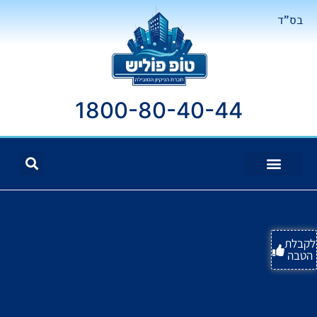
בס"ד
1800-80-40-44
לקבלת
הטבה