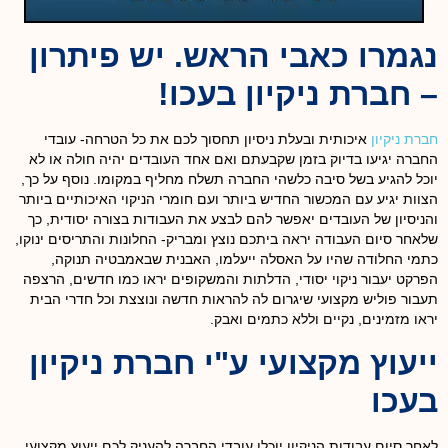
נגמרו כאבי הראש. יש פיתרון
– חברת ניקיון בעכו!
חברת ניקיון
איכותית ובעלת ניסיון תחסוך לכם את כל הטרחה- עובדי
החברה יגיעו בדיוק בזמן שקבעתם ואם אחד העובדים יהיה חולה או לא
יוכל להגיע בשל סיבה כלשהי החברה תשלח מחליף במקומו. נוסף על כך,
הצוות יגיע עם המכשור החדיש ביותר ועם חומרי הניקוי האיכותיים ביותר
והניסיון של העובדים יאפשר להם לבצע את העבודות בצורה יסודית, כך
שלאחר סיום העבודה יראה ביתכם נוצץ ומבריק- החלונות והתריסים ינוקו,
כתמי החלודה שהיו על האסלה ייעלמו, האבנית שבאמבטיה תנוקה,
הפרקט יעבור ניקוי יסודי, הדלתות והמשקופים יראו כמו חדשים, הרצפה
תעבור פוליש מקצועי שיגרום לה להראות חדשה ונוצצת וכל חדרי הבית
יראו מזמינים, נקיים וללא כתמים ואבק.
ייעוץ מקצועי ע"י חברת ניקיון
בעכו
לאחר סיום עבודות הניקיון יוכלו עובדי החברה להעניק לכם ייעוץ מקצועי