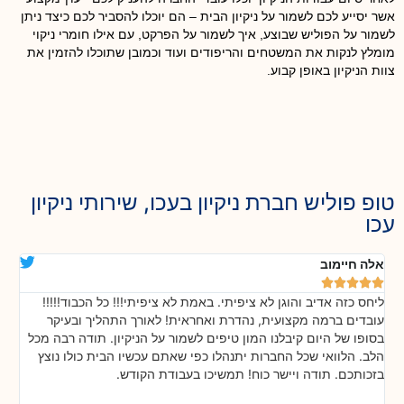
אשר יסייע לכם לשמור על ניקיון הבית – הם יוכלו להסביר לכם כיצד ניתן
לשמור על הפוליש שבוצע, איך לשמור על הפרקט, עם אילו חומרי ניקוי
מומלץ לנקות את המשטחים והריפודים ועוד וכמובן שתוכלו להזמין את
צוות הניקיון באופן קבוע.
טופ פוליש חברת ניקיון בעכו, שירותי ניקיון
עכו
אלה חיימוב
דנ






ליחס כזה אדיב והוגן לא ציפיתי. באמת לא ציפיתי!!! כל הכבוד!!!!!
בה
!
עובדים ברמה מקצועית, נהדרת ואחראית! לאורך התהליך ובעיקר
אח
ת
בסופו של היום קיבלנו המון טיפים לשמור על הניקיון. תודה רבה מכל
כל
הלב. הלוואי שכל החברות יתנהלו כפי שאתם עכשיו הבית כולו נוצץ
שי
בזכותכם. תודה ויישר כוח! תמשיכו בעבודת הקודש.