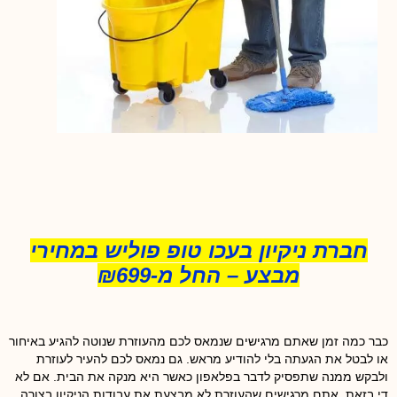
חברת ניקיון בעכו טופ פוליש במחירי
מבצע – החל מ-₪699
כבר כמה זמן שאתם מרגישים שנמאס לכם מהעוזרת שנוטה להגיע באיחור
או לבטל את הגעתה בלי להודיע מראש. גם נמאס לכם להעיר לעוזרת
ולבקש ממנה שתפסיק לדבר בפלאפון כאשר היא מנקה את הבית. אם לא
די בזאת, אתם מרגישים שהעוזרת לא מבצעת את עבודות הניקיון בצורה