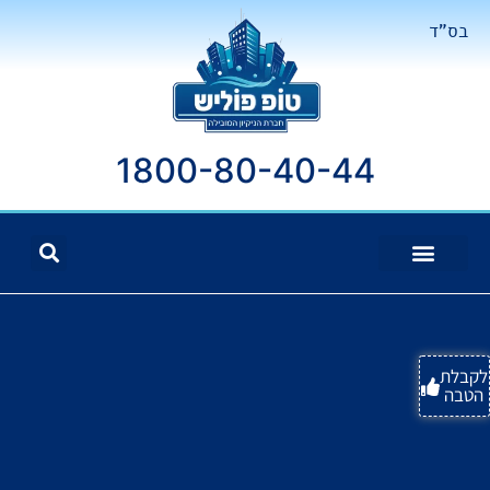
בס"ד
1800-80-40-44
לקבלת
הטבה