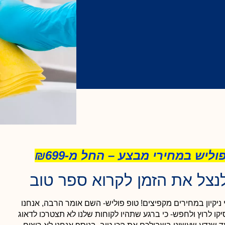
יש במחירי מבצע – החל מ-₪699
לנצל את הזמן לקרוא ספר טוב
שושנה אהרון
 ניקיון במחירים מקפיצים!
טופ פוליש- השם אומר הרבה, אנחנו





יקו לרוץ ולחפש- כי ברגע שתהיו לקוחות שלנו לא תצטרכו לדאוג
וב
אתם החברה מספר 1 בשוק!! בעבודת צוות מעולה, מקצועית ונקייה