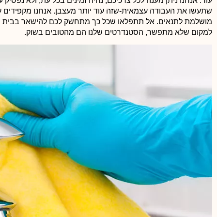
עוד. אנחנו ניתן מענה לכל צרכיכם, נהיה זמינים בכל עת, ולא נפסיק
לזכור שחדרי מדרגות מוזנחים ולא מתוחזקים, מעידים על חוסר
שתעשו את העבודה עצמאית-שזה עוד יותר מעצבן. אנחנו מקפידים ע
אכפתיות של הדיירים למקום מגוריהם ואף יכול לגרום לכך הער
מושלמת לתנאים. אל תתפלאו שכל כך מתחשק לכם להישאר בבית פתא
הדירות ירד. חדרי מדרגות נקיים ובניין נקי מעיד על אווירה חמי
למקום שלא מתפשר, הסטנדרטים שלנו הם מהטובים בשוק
.
וידידותית בין הדיירים ובנוסף נותן רושם מצוין כל מי שמגיע!!!