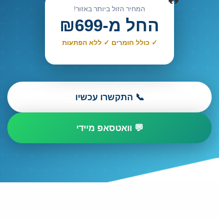
המחיר הזול ביותר באזור!
החל מ-₪699
✓ כולל חומרים ✓ ללא הפתעות
📞 התקשרו עכשיו
💬 וואטסאפ מיידי