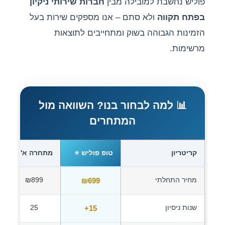
פוליש נחשבת למובילה מבין
חברות שירותי ניקיון
בפתח תקווה
ולא סתם – אנו מספקים שירות בעל
הזמינות הגבוהה בשוק ומתחייבים לתוצאות
מרשימות.
📊 למה לבחור בנו? השוואה מול
המתחרים
קריטריון
טופ פוליש ⭐
מתחרה א'
מחיר התחלתי
₪699
₪899
שנות ניסיון
15+
25