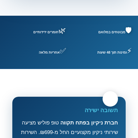
🌿
🛡️
מבוטחים במלואם
חומרים ידידותיים
✅
⚡
זמינות תוך 48 שעות
אחריות מלאה
תשובה ישירה
חברת ניקיון בפתח תקווה
טופ פוליש מציעה
שירותי ניקיון מקצועיים החל מ-₪699. השירות