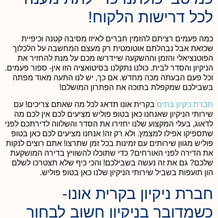
לכל דרישות הלקוח!
כמה פעמים רציתם להזמין חברים לאיזו מסיבה קטנה וכיפיית
שכזאת אבל נבהלתם אוטומטית רק מעצם המחשבה על הלכלוך
הפוטנציאלי והזמן וההשקעה שיידרשו מכם על מנת להחזיר את
הניקיון והסדר לבית. כולנו נתקלנו בסיטואציה הזו אין- ספור פעמים.
וכל פעם הבעתה מכה מחדש. אם כך, יש לנו התעה מאוד מפתה
בשבילכם שמקפלת בתוכה את הפתרון המושלם!
חברת ניקיון בתים
בקרית אונו
תדאג לכל מה שאתם צריכים! עם
שירותי הניקיון שאנחנו כאן בטופ פוליש מציעים לכם אין לכם מה
לדאוג, בעלי המקצוע שלנו יחזירו את הסדר והשלווה לדירתכם לפני
שתספיקו אפילו למצמץ. ולא רק זה! אנחנו מציעים לכם כאן בטופ
פוליש מגוון שירותים עם זמינות בכל זמן שתרצו! אתם רוצים לנקות
את הדירה לפני האורחים? כדי שתוכלו להשוויץ בדירה המושקעת
שלכם? גם את זה נעשה בשבילכם! והכי כיף שלא תצטרכו לשלם
הון תועפות בשביל שירותי הניקיון שלנו כאן בטופ פוליש.
חברת ניקיון בקרית אונו-
כשמדובר בניקיון חשוב לבחור