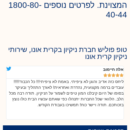
המצוינת. לפרטים נוספים 1800-80-
40-44
טופ פוליש חברת ניקיון בקרית אונו, שירותי
ניקיון קרית אונו
אלה חיימוב
דנ






ליחס כזה אדיב והוגן לא ציפיתי. באמת לא ציפיתי!!! כל הכבוד!!!!!
בה
!
עובדים ברמה מקצועית, נהדרת ואחראית! לאורך התהליך ובעיקר
אח
ת
בסופו של היום קיבלנו המון טיפים לשמור על הניקיון. תודה רבה מכל
כל
הלב. הלוואי שכל החברות יתנהלו כפי שאתם עכשיו הבית כולו נוצץ
שי
בזכותכם. תודה ויישר כוח! תמשיכו בעבודת הקודש.