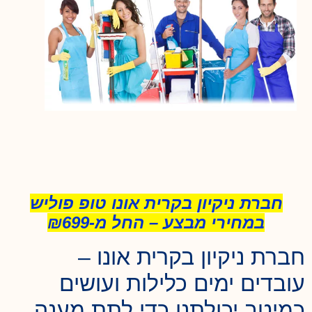
חברת ניקיון בקרית אונו טופ פוליש
במחירי מבצע – החל מ-₪699
חברת ניקיון בקרית אונו –
עובדים ימים כלילות ועושים
כמיטב יכולתנו כדי לתת מענה