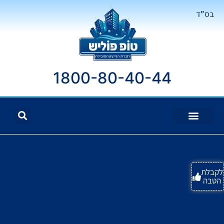
בס"ד
1800-80-40-44
לקבלת
הטבה