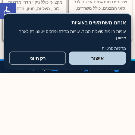
שירותים מותאמים אישית לכל
מקצועי כולל ניקוי חדרי מדרגות,
פתח סרגל
סוגי המבנים, כולל משרדים,
לובי, מעליות, חניון, מרחבים
בתים ודירות, תוך הקפדה על
מוגנים ושטחים משותפים. עלות
ניקיון יסודי ושימוש בציוד וחומרים
ניקיון שוטף לבניין מגורים
אנחנו משתמשים בעוגיות
איכותיים. צוות הניקיון המיומן
מתחילה מ־₪699 לביקור,
עוגיות חיוניות פועלות תמיד. עוגיות מדידה ופרסום ייטענו רק לאחר
מבצע את
אישורך.
מדיניות פרטיות
אישור
רק חיוני
12+
שנות ניסיון
4.9
דירוג ממוצע
10,000+
לקוחות מרוצים
מבוטחים
ביטוח מקיף
ידידותי
לסביבה
למה לבחור בטופ פוליש?