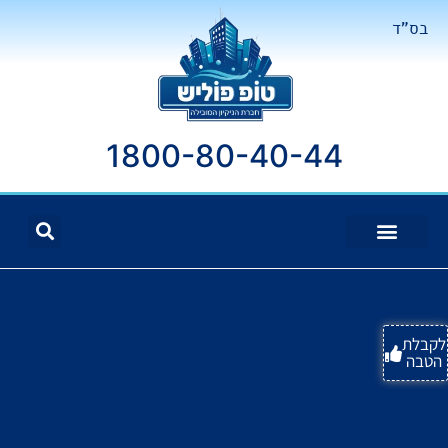
בס"ד
1800-80-40-44
לקבלת
הטבה