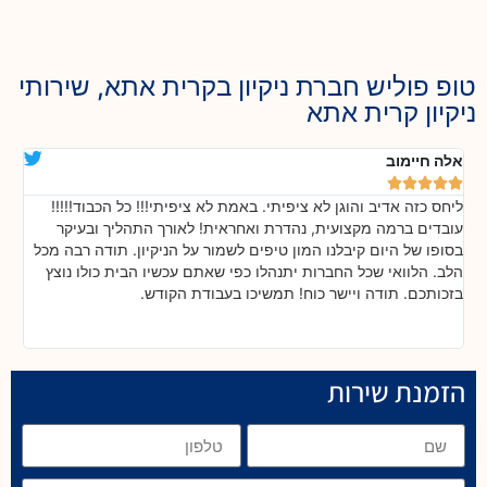
טופ פוליש חברת ניקיון בקרית אתא, שירותי
ניקיון קרית אתא
אלה חיימוב
דנ






ליחס כזה אדיב והוגן לא ציפיתי. באמת לא ציפיתי!!! כל הכבוד!!!!!
בה
!
עובדים ברמה מקצועית, נהדרת ואחראית! לאורך התהליך ובעיקר
אח
ת
בסופו של היום קיבלנו המון טיפים לשמור על הניקיון. תודה רבה מכל
כל
הלב. הלוואי שכל החברות יתנהלו כפי שאתם עכשיו הבית כולו נוצץ
שי
בזכותכם. תודה ויישר כוח! תמשיכו בעבודת הקודש.
הזמנת שירות