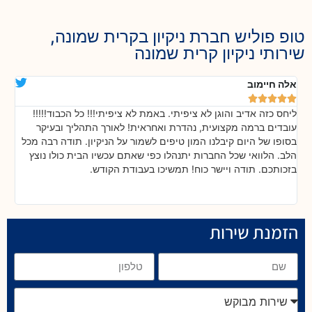
טופ פוליש חברת ניקיון בקרית שמונה,
שירותי ניקיון קרית שמונה
אלה חיימוב
דנ






ליחס כזה אדיב והוגן לא ציפיתי. באמת לא ציפיתי!!! כל הכבוד!!!!!
בה
!
עובדים ברמה מקצועית, נהדרת ואחראית! לאורך התהליך ובעיקר
אח
ת
בסופו של היום קיבלנו המון טיפים לשמור על הניקיון. תודה רבה מכל
כל
הלב. הלוואי שכל החברות יתנהלו כפי שאתם עכשיו הבית כולו נוצץ
שי
בזכותכם. תודה ויישר כוח! תמשיכו בעבודת הקודש.
הזמנת שירות