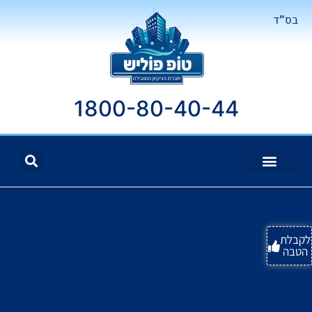
בס"ד
1800-80-40-44
לקבלת
הטבה