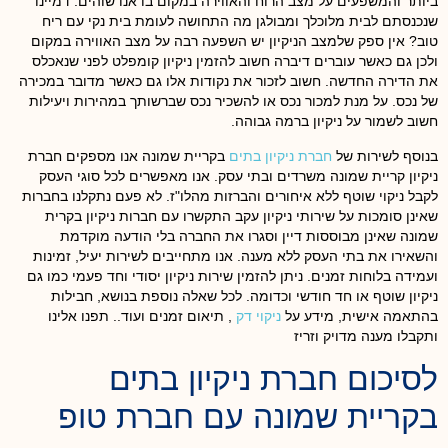
ביותר והמשפעים על מצב הרוח והאווירה במקום בו אנו שוהים. דמיינו
שנכנסתם לבית מלוכלך ומבולגן מה התחושה לעומת בית נקי עם ריח
טוב? אין ספק שלמצב הניקיון יש השפעה רבה על מצב האווירה במקום
ולכן גם כאשר עוברים דיברה חשוב להזמין ניקיון קומפלט לפני שנאכלס
את הדירה החדשה. חשוב לזכור את נקודות אלו גם כאשר מדובר במכירה
של נכס. על מנת למכור נכס או להשכיר נכס שברשותך במהירות ויעילות
חשוב לשמור על ניקיון ברמה גבוהה.
בנוסף לשירות של
חברת ניקיון בתים
בקריית שמונה אנו מספקים חברת
ניקיון קריית שמונה משרדים ובתי עסק. אנו מאפשרים לכל סוגי העסק
לקבל ניקוי שוטף ללא איחורים והברזות מהלו"ז. לא פעם נתקלנו בחברות
שאינן סומכות על שירותי ניקיון עקב התקשרו עם חברות ניקיון בקרית
שמונה שאינן מבוססות דיין וסגרו את החברה בלי הודעה מוקדמת
והשאירו את בתי העסק ללא מענה. אנו מתחייבים לשירות יעיל, זמינות
ועמידה בלוחות זמנים. ניתן להזמין שירות ניקיון יסודי וחד פעמי כמו גם
ניקיון שוטף או חד חודשי וכדומה. לכל שאלה נוספת בנושא, חבילות
בהתאמה אישית, מידע על
ניקוי דק
, תיאום זמנים ועוד.. תפנו אלינו
ותקבלו מענה מדויק וזריז
לסיכום חברת ניקיון בתים
בקריית שמונה עם חברת טופ