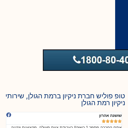
טופ פוליש חברת ניקיון ברמת הגולן, שירותי
ניקיון רמת הגולן
שושנה אהרון
אלה ח








אתם החברה מספר 1 בשוק!! בעבודת צוות מעולה, מקצועית ונקייה
ליחס כ