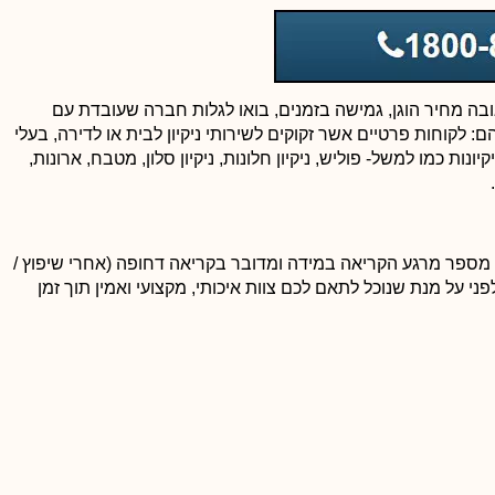
לזכור שחדרי מדרגות מוזנחים ולא מתוחזקים, מעידים על חוסר
אכפתיות של הדיירים למקום מגוריהם ואף יכול לגרום לכך הערך
הדירות ירד. חדרי מדרגות נקיים ובניין נקי מעיד על אווירה חמימה
וידידותית בין הדיירים ובנוסף נותן רושם מצוין כל מי שמגיע!!!
גובה מחיר הוגן, גמישה בזמנים, בואו לגלות חברה שעובדת עם
ם: לקוחות פרטיים אשר זקוקים לשירותי ניקיון לבית או לדירה, בעלי
נות כמו למשל- פוליש, ניקיון חלונות, ניקיון סלון, מטבח, ארונות,
 מספר מרגע הקריאה במידה ומדובר בקריאה דחופה (אחרי שיפוץ /
פני על מנת שנוכל לתאם לכם צוות איכותי, מקצועי ואמין תוך זמן