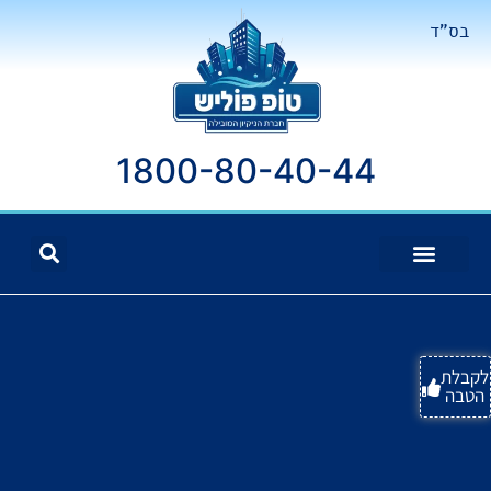
בס"ד
1800-80-40-44
לקבלת
הטבה