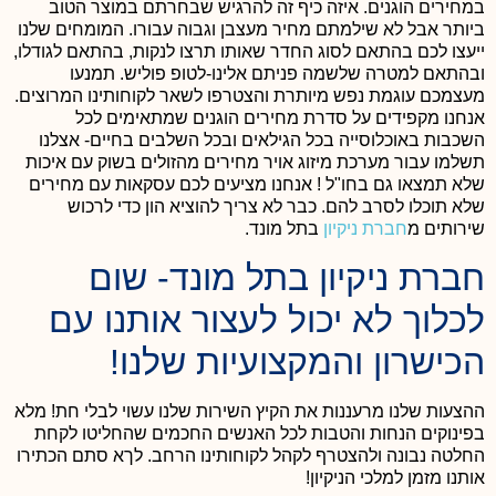
במחירים הוגנים. איזה כיף זה להרגיש שבחרתם במוצר הטוב
ביותר אבל לא שילמתם מחיר מעצבן וגבוה עבורו. המומחים שלנו
ייעצו לכם בהתאם לסוג החדר שאותו תרצו לנקות, בהתאם לגודלו,
ובהתאם למטרה שלשמה פניתם אלינו-לטופ פוליש. תמנעו
מעצמכם עוגמת נפש מיותרת והצטרפו לשאר לקוחותינו המרוצים.
אנחנו מקפידים על סדרת מחירים הוגנים שמתאימים לכל
השכבות באוכלוסייה בכל הגילאים ובכל השלבים בחיים- אצלנו
תשלמו עבור מערכת מיזוג אויר מחירים מהזולים בשוק עם איכות
שלא תמצאו גם בחו"ל !
אנחנו מציעים לכם עסקאות עם מחירים
שלא תוכלו לסרב להם. כבר לא צריך להוציא הון כדי לרכוש
שירותים מ
חברת ניקיון
בתל מונד.
חברת ניקיון בתל מונד- שום
לכלוך לא יכול לעצור אותנו עם
הכישרון והמקצועיות שלנו!
ההצעות שלנו מרעננות את הקיץ השירות שלנו עשוי לבלי חת! מלא
בפינוקים הנחות והטבות לכל האנשים החכמים שהחליטו לקחת
החלטה נבונה ולהצטרף לקהל לקוחותינו הרחב. לךא סתם הכתירו
אותנו מזמן למלכי הניקיון!