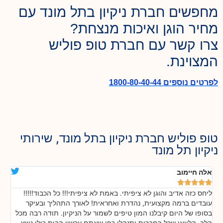
מחפשים חברת ניקיון בתל מונד עם
מחיר הוגן ואיכות מנצחת?
צרו קשר עם חברת טופ פוליש
המצוינת.
לפרטים נוספים 1800-80-40-44
טופ פוליש חברת ניקיון בתל מונד, שירותי
ניקיון תל מונד
אלה חיימוב
דנ






ליחס כזה אדיב והוגן לא ציפיתי. באמת לא ציפיתי!!! כל הכבוד!!!!!
בה
!
עובדים ברמה מקצועית, נהדרת ואחראית! לאורך התהליך ובעיקר
אח
ת
בסופו של היום קיבלנו המון טיפים לשמור על הניקיון. תודה רבה מכל
כל
הלב. הלוואי שכל החברות יתנהלו כפי שאתם עכשיו הבית כולו נוצץ
שי