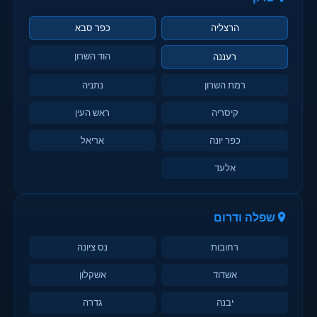
הרצליה
כפר סבא
הוד השרון
רעננה
רמת השרון
נתניה
קיסריה
ראש העין
כפר יונה
אריאל
אלעד
שפלה ודרום
רחובות
נס ציונה
אשדוד
אשקלון
יבנה
גדרה