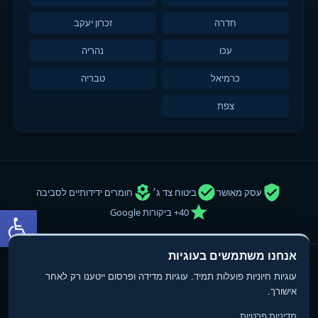
חדרה
זכרון יעקב
עכו
נהריה
כרמיאל
טבריה
צפת
עסק מאושר
ביטוח צד ג׳
חומרים ידידותיים לסביבה
פתח סרגל
40+ ביקורות Google
אנחנו משתמשים בעוגיות
© 2013-2025
טופ פוליש
- חברת ניקיון ופוליש. כל הזכויות שמורות.
עוגיות חיוניות פועלות תמיד. עוגיות מדידה ופרסום ייטענו רק לאחר
תנאי שימוש
מדיניות פרטיות
הצהרת נגישות
אישורך.
מדיניות פרטיות