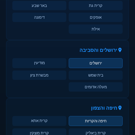
קרית גת
באר שבע
אופקים
דימונה
אילת
ירושלים והסביבה
מודיעין
ירושלים
בית שמש
מבשרת ציון
מעלה אדומים
חיפה והצפון
קרית אתא
חיפה והקריות
קרית ביאליק
קרית מוצקין