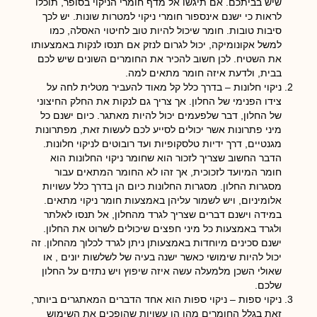
שיש בביתכם. אם תיגשו אל מדף חומרי הניקוי בסופר, תוכלו
לראות כי ישנם אינספור חומרי ניקוי למטרות שונות. יש לכך
סיבות טובות. חומר שיכול להיות טוב לחיטוי האסלה, כמו
למשל אקונומיקה, יכול לגרום לנזק אם תנסו לנקות באמצעותו
את השטיח. לכן חשוב להכיר את החומרים השונים שיש לכם
בבית, ולדעת איזה חומר מתאים למה.
ניקוי חלונות
– בדרך כלל קל מאוד להעביר מטלית לחה על
צידו הפנימי של החלון. אך צריך גם לנקות את החלק החיצוני
של החלון, דבר שלפעמים יכול להיות מאתגר. כיום ישנם כל
מיני פתרונות אשר יכולים לסייע לכם לעשות זאת, מפתרונות
מגנטיים, דרך ידיות טלסקופיות ועד רובוטים לניקוי חלונות.
הדבר החשוב שצריך לזכור הוא שחומר ניקוי החלונות הוא
חומר המיועד לזכוכית, אך זהו לא החומר המתאים עבור
מסגרות החלון. מסגרות החלונות כיום הן בדרך כלל עשויות
אלומיניום, ויש לשמור עליהן באמצעות חומר ניקוי מתאים.
במידה וישנם דברים שצריך לגרד מהחלון, אל תנסו לאלתר
ולגרד באמצעות כל מיני חפצים שיכולים לשרוט את החלון.
ישנם סכינים מיוחדות באמצעותן ניתן לגרד לכלוך מהחלון. זה
יכול להיות שימושי כאשר ישנה בעיה של לשלשות יונים , או
שאולי השכן מלמעלה עשה איזה שיפוץ ויש נתזים על החלון
שלכם.
ניקוי ספות
– ניקוי ספות הוא אחד הדברים המאתגרים ביותר,
זאת בגלל החומרים מהן הן עשויות שהופכים את השימוש