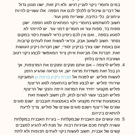
במים וחומרי ניקוי לעניין רגיש. ולא רק זאת, ישנו מגוון גדול
של דברים שיכולים ללכלך לכם את הספה. אלו עשויים להיות
עיתונים, כלי כתיבה, שאריות מזון ועוד.
חשוב להשתמש בחומרי ניקוי המתאים לסוג הספה. ישנן
ספות בד, ספות עור או חומרים דמוי עור. יש להיזהר לא
לפגוע בספה , ואם אין לכם ניסיון כדאי לעשות ניסוי במקום
נסתר. חשוב לשאוב אבק, וכדאי לעשות זאת לעתים קרובות.
אם באמת ישנו צורך בניקיון יסודי, ישנן חברות ניקיון העושות
זאת. חברות אלו מביאות איתן ציוד המאפשר לבצע ניקוי רטוב
ושאיבת המים בלחץ.
פוליש לרצפה
– אם אתם מנקים ומנקים את המרצפות, אך
הן בכל זאת משדרות מראה ישן, אז כנראה שהגיע הזמן
לעשות פוליש. יש לפנות אל
חברת ניקיון ברמת גן
המעניקה
שירותי פוליש. יש לבצע פוליש בהתאמה לסוג הריצוף.
פוליש מקצועי יחזיר את המראה היפה והנקי של הריצוף.
פוליש חובבני עשוי לגרום לנזק, לכן חשוב לעשות זאת
באמצעות שירות מקצועי ולא באמצעות חובבנים. ישנם סוגים
שונים של ריצוף וישנם סוגים שונים של פוליש, צריך לדעת
להתאים ביניהם.
מה עושים עם האבנית שבמקלחת
– בעיית האבנית במקלחת
עשויה לקחת מכם אנרגיות רבות. על מנת לא להגיע למצבים
קשים של אבנית, חשוב לעשות ניקוי לעתים תכופות ולא לתת