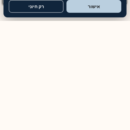
אישור
רק חיוני
12+
שנות ניסיון
4.9
דירוג ממוצע
10,000+
לקוחות מרוצים
מבוטחים
ביטוח מקיף
ידידותי
לסביבה
למה לבחור בטופ פוליש?
ניסיון (Experience)
למעלה מ-12 שנות ניסיון מעשי בתחום הניקיון והפוליש. ביצענו אלפי
פרויקטים בכל רחבי הארץ