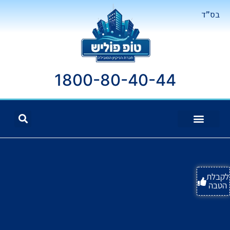
בס"ד
1800-80-40-44
לקבלת
הטבה