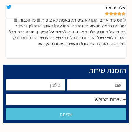
אלה חיימוב
דנ






ליחס כזה אדיב והוגן לא ציפיתי. באמת לא ציפיתי!!! כל הכבוד!!!!!
בה
!
עובדים ברמה מקצועית, נהדרת ואחראית! לאורך התהליך ובעיקר
אח
ת
בסופו של היום קיבלנו המון טיפים לשמור על הניקיון. תודה רבה מכל
כל
הלב. הלוואי שכל החברות יתנהלו כפי שאתם עכשיו הבית כולו נוצץ
שי
בזכותכם. תודה ויישר כוח! תמשיכו בעבודת הקודש.
הזמנת שירות
שליחה