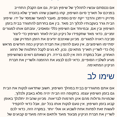
אם נכנסתם עכשיו לתהליך של שיפוץ הבית, גם אם הקבלן התחייב
בפניכם על תאריך סיום השיפוץ, קחו בחשבון שזהו תאריך שלא בהכרח
מדויק וייתכן והדבר ייקח ימים נוספים, מעבר למועד שנמסר על ידו. שיפוץ
הבית גורר בעקבותיו לכלוך רב מאד. בין אם בחרתם להתגורר בבית בזמן
השיפוץ ובין אם, ובמיוחד אם השיפוץ כללי ומאסיבי, עזבתם אותו למגורים
זמניים, כדאי מאד שתקפידו על ניקיון הבית לאחר השיפוץ כדי ליצור
סביבה ראויה למגורים. מכיוון שאינכם יודעים את הזמן המדויק שבו
יסתיימו השיפוצים, אין טעם להזמין את חברת הניקיון כמה חודשים מראש
(ולו כדי לשריין תאריך מתאים). נכון, לא נעים לקבל החלטות של הרגע
האחרון, אבל במקרה הזה אין לכם ברירה. רק כשאתם רואים כשהשיפוץ
מגיע לשלביו הסופיים, כדאי לכם לבצע את ההזמנה ולשריין את חברת
הניקיון המתאימה.
שימו לב
אם אתם מתגוררים בבית במהלך השיפוץ, חשוב שתדאגו לנקות את הבית
גם בזמן השיפוץ עצמו. בתקופה הזו הבית יהיה מלא באבק ולכלוך,
שכמויות גדולות מהם אינן תורמות לבריאות. מכיוון שהבית יתלכלך באופן
קבוע בזמן השיפוץ, אין טעם לנקות אותו בכל יום, אבל כדאי להקפיד
לעשות זאת לפחות אחת לשבוע או אולי יותר. במקרה הזה, כדאי לכם
לשריין את חברת הניקיון מבעוד מועד ולתאם איתה מועדים קבועים של