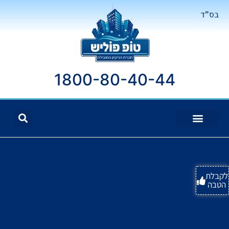
בס"ד
1800-80-40-44
לקבלת
הטבה