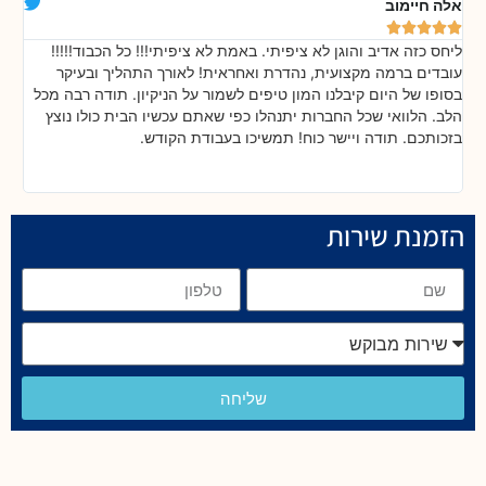
אלה חיימוב
דנ






ליחס כזה אדיב והוגן לא ציפיתי. באמת לא ציפיתי!!! כל הכבוד!!!!!
בה
!
עובדים ברמה מקצועית, נהדרת ואחראית! לאורך התהליך ובעיקר
אח
ת
בסופו של היום קיבלנו המון טיפים לשמור על הניקיון. תודה רבה מכל
כל
הלב. הלוואי שכל החברות יתנהלו כפי שאתם עכשיו הבית כולו נוצץ
שי
בזכותכם. תודה ויישר כוח! תמשיכו בעבודת הקודש.
הזמנת שירות
שליחה