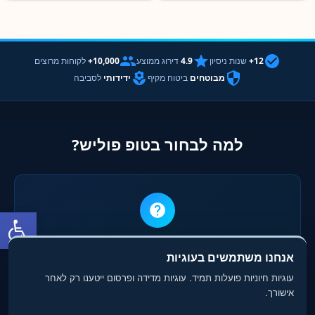
12+
שנות ניסיון
4.9
דירוג ממוצע
10,000+
לקוחות מרוצים
מבוטחים
ביטוח מקיף
ידידותי
לסביבה
למה לבחור בטופ פוליש?
פתח סרגל
ניסיון (Experience)
אנחנו משתמשים בעוגיות
למעלה מ-12 שנות ניסיון מעשי בתחום הניקיון והפוליש. ביצענו אלפי
עוגיות חיוניות פועלות תמיד. עוגיות מדידה ופרסום ייטענו רק לאחר
פרויקטים בכל רחבי הארץ
אישורך.