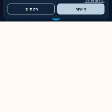
מדיניות פרטיות
אישור
רק חיוני
מומחיות (Expertise)
צוות מקצועי מוסמך, ציוד מתקדם וטכנולוגיות חדשניות להשגת תוצאות
מושלמות בכל פרויקט
סמכות (Authority)
מוכרים כמובילים בתחום, ממליצים ומומלצים. פועלים בשקיפות
מלאה עם מחירון ברור