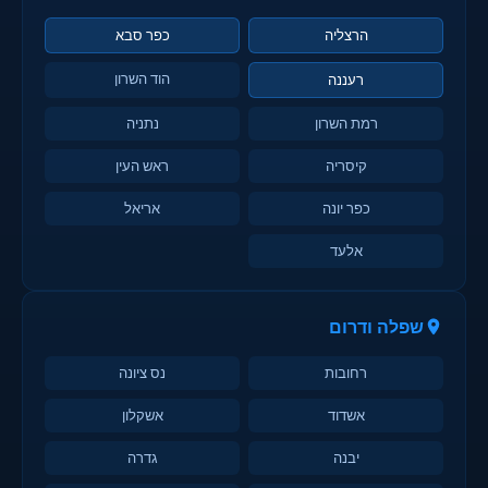
הרצליה
כפר סבא
הוד השרון
רעננה
רמת השרון
נתניה
קיסריה
ראש העין
כפר יונה
אריאל
אלעד
שפלה ודרום
רחובות
נס ציונה
אשדוד
אשקלון
יבנה
גדרה