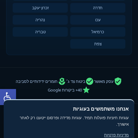
חדרה
זכרון יעקב
עכו
נהריה
כרמיאל
טבריה
צפת
עסק מאושר
ביטוח צד ג׳
חומרים ידידותיים לסביבה
פתח סרגל
40+ ביקורות Google
אנחנו משתמשים בעוגיות
© 2013-2025
טופ פוליש
- חברת ניקיון ופוליש. כל הזכויות שמורות.
עוגיות חיוניות פועלות תמיד. עוגיות מדידה ופרסום ייטענו רק לאחר
תנאי שימוש
מדיניות פרטיות
הצהרת נגישות
אישורך.
מדיניות פרטיות