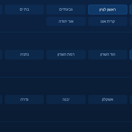
גבעתיים
בת ים
ראשון לציון
קרית אונו
אור יהודה
הוד השרון
רמת השרון
נתניה
אשקלון
יבנה
גדרה