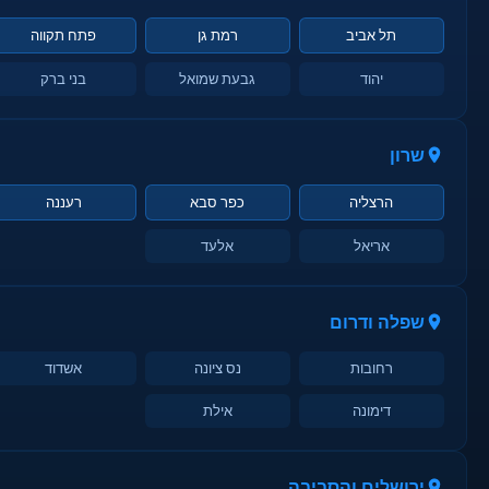
תל אביב
רמת גן
פתח תקווה
יהוד
גבעת שמואל
בני ברק
שרון
הרצליה
כפר סבא
רעננה
אריאל
אלעד
שפלה ודרום
רחובות
נס ציונה
אשדוד
דימונה
אילת
ירושלים והסביבה