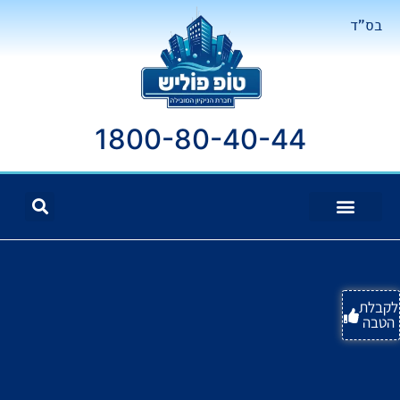
בס"ד
1800-80-40-44
לקבלת
הטבה