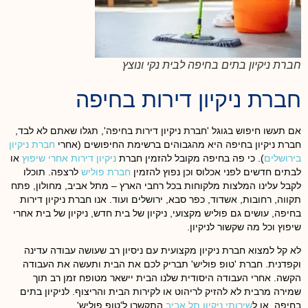
חברת ניקיון בתים בחיפה לבית נקי ונוצץ
חברת ניקיון דירות בחיפה
אם תעשו חיפוש בגוגל 'חברת ניקיון דירות בחיפה', תגלו שאתם לא לבד,
חברת ניקיון בחיפה היא מהגבוהים ברשימת החיפושים (אחרי
חברת ניקיון
בירושלים
). כי פה בחיפה מקובל להזמין חברת
ניקיון דירות אחרי שיפוץ
או
לבתים חדשים לפני אכלוס וכן נפוץ להזמין
חברת פוליש
לרצפה. תוכלו
לקבל עלינו המלצות מלקוחות בכל רחבי הארץ – מתל אביב, מחולון, פתח
תקווה, רחובות, אשדוד, כפר סבא, ירושלים ועוד. אנו חברת ניקיון דירות
בחיפה, עושים גם פוליש מקצועי, ניקיון של בית חדש, ניקיון של בית אחרי
שיפוץ וכל מה שקשור לניקיון.
לא קל למצוא חברת ניקיון מקצועית עם ניסיון רב שעושה עבודה עדינה
וקפדנית. חברת 'טופ פוליש' תבריק לכם את הבית ותעשה את העבודה
הקשה. אחרי העבודה היסודית שלנו הבית יישאר מטופח זמן רב תוך
שמירה מרבית לא להזיק לריהוט או לקירות הבית והריצוף. לניקיון בתים
בחיפה, או ל
שירותי ניקיון תל אביב
התקשרו ל'טופ פוליש'.