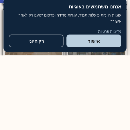
אנחנו משתמשים בעוגיות
עוגיות חיוניות פועלות תמיד. עוגיות מדידה ופרסום ייטענו רק לאחר
אישורך.
מדיניות פרטיות
אישור
רק חיוני
חברת שירותי ניקיון מבנים
ניקיון בניינים מחיר מ-₪699
מקצועיים
ניקיון בניינים — שירות מקצועי
חברת ניקיון מבנים הפתרון
לבניין משותף, מבני משרדים
המושלם לניקיון יסודי – מספקת
ומוסדות שירות ניקיון בניינים
שירותים מותאמים אישית לכל
מקצועי כולל ניקוי חדרי מדרגות,
סוגי המבנים, כולל משרדים,
לובי, מעליות, חניון, מרחבים
בתים ודירות, תוך הקפדה על
מוגנים ושטחים משותפים. עלות
ניקיון יסודי ושימוש בציוד וחומרים
ניקיון שוטף לבניין מגורים
איכותיים. צוות הניקיון המיומן
מתחילה מ־₪699 לביקור,
מבצע את