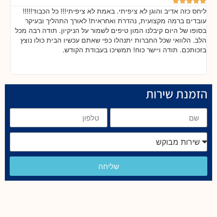






ליחס כזה אדיב והוגן לא ציפיתי. באמת לא ציפיתי!!! כל הכבוד!!!!!
בה
!
עובדים ברמה מקצועית, נהדרת ואחראית! לאורך התהליך ובעיקר
אח
ת
בסופו של היום קיבלנו המון טיפים לשמור על הניקיון. תודה רבה מכל
כל
הלב. הלוואי שכל החברות יתנהלו כפי שאתם עכשיו הבית כולו נוצץ
שי
בזכותכם. תודה ויישר כוח! תמשיכו בעבודת הקודש.
הזמנת שירות
שליחה