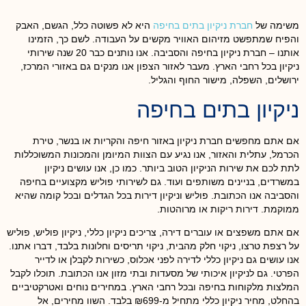
משימה של
חברת ניקיון בתים בחיפה
היא לא פשוטה כלל, הגשם, האבק
והפיח שמתפשט מזיהום האוויר מקשים על העבודה. לשם כך, הזמינו
אותנו – חברת ניקיון בחיפה והסביבה. אנו נותנים כבר 20 שנה שירותי
ניקיון בכל רחבי הארץ. מעבר לאזור הצפון אנו מנקים גם באזורי המרכז,
ירושלים, השפלה, מישור החוף והגליל.
ניקיון בתים בחיפה
אם אתם מחפשים חברת ניקיון באזור חיפה והקריות או בנשר, טירת
הכרמל, עתלית והאזור, אנו נגיע עם הצוות המיומן והמכונות המשוכללות
לתת לכם את שירות הניקיון הטוב ביותר. כמו כן, אנו עושים ניקיון
במשרדים, בניינים משותפים ועוד. גם לשירותי פוליש מקצועיים בחיפה
והסביבה אנו הכתובת. פוליש וניקיון דירות בכל הגדלים ובכל קומה שהיא
ממוקמת. דירות ריקות או מרוהטות.
אם אתם משפצים או עוברים דירה, צריכים ניקיון כללי, ניקיון פוליש, פוליש
על רצפת טרצו, ניקוי חלק מהבית, ניקוי תריסים וחלונות בלבד, דברו אתנו.
אנו עושים גם ניקיון כללי לדירה לפני אכלוס, כשירות לקבלן או לדייר
הפרטי. גם לניקיון איכותי של מסעדות ובתי מזון אנו הכתובת. תוכלו לקבל
המלצות מלקוחות בחיפה ובכל רחבי הארץ. במחירים נוחים ואטרקטיביים
בהחלט, מחיר ניקיון כללי מתחיל מ-₪699 בלבד. השוו מחירים, אל