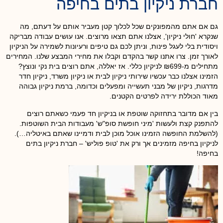
חברת ניקיון בתים בחיפה
גם אם אתם מהמפונקים שכל לכלוך קטן מעביר אותם על דעתם, מה
שנקרא 'חולי ניקיון', אצלנו אתם תצאו מרוצים. אנו עושים עבודה מבריקה
ויסודית בלי לעגל פינות, וניתן לכם גם טיפים ורעיונות לשמירה על הניקיון
לאורך זמן. צרו אתנו קשר בהקדם וקבלו את מחירי המבצע שלנו. המחירים
מתחילים מ-₪699 לניקיון כללי. אז יאללה, אתם רוצים בית נקי ונוצץ?
הזמינו אצלנו כבר עכשיו שירותי ניקיון לבית או ניקיון משרד, ניקיון חדר
מדרגות, ניקיון של מבני תעשייה ומפעלים וכדומה, ברמת ניקיון גבוהה
מאוד הכוללת ירידה לפרטים הקטנים.
בין אם מדובר בתחזוקה שוטפת או בניקיון חד פעמי כשאתם רוצים
להתפנק קצת ולעשות 'מיני חופשת סופ"ש' מעבודות הבית השוטפות.
(להשלמת החופשה הזמינו אוכל מוכן לבית ודמיינו שאתם באיטליה…).
לניקיון בחיפה מזמינים אך ורק את 'טופ פוליש' – חברת ניקיון בתים
בחיפה!