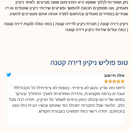
נזק ושאריות לכלוך ששקע היא המינימום שאנו מציעים. לאחר ניקיון
מעמיק, אנו מספקים הכוונה להמשך ומציעים שירותי ניקיון שוטפים או דו
שנתיים במחירים מעולים ובהתאם למרה אותה אתם מעוניינים להשיג.
ניקיון דירה קטנה | חברת ניקיון לדירה קטנה | כמה עולה לנקות דירה קטנה
| כמה עולים שירותי ניקיון דירה קטנה
טופ פוליש ניקיון דירה קטנה
אלה חיימוב
דנ






ליחס כזה אדיב והוגן לא ציפיתי. באמת לא ציפיתי!!! כל הכבוד!!!!!
בה
!
עובדים ברמה מקצועית, נהדרת ואחראית! לאורך התהליך ובעיקר
אח
ת
בסופו של היום קיבלנו המון טיפים לשמור על הניקיון. תודה רבה מכל
כל
הלב. הלוואי שכל החברות יתנהלו כפי שאתם עכשיו הבית כולו נוצץ
שי
בזכותכם. תודה ויישר כוח! תמשיכו בעבודת הקודש.