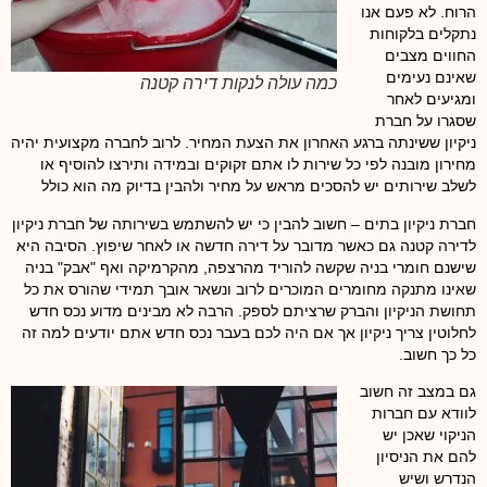
הרוח. לא פעם אנו
נתקלים בלקוחות
החווים מצבים
שאינם נעימים
כמה עולה לנקות דירה קטנה
ומגיעים לאחר
שסגרו על חברת
ניקיון ששינתה ברגע האחרון את הצעת המחיר. לרוב לחברה מקצועית יהיה
מחירון מובנה לפי כל שירות לו אתם זקוקים ובמידה ותירצו להוסיף או
לשלב שירותים יש להסכים מראש על מחיר ולהבין בדיוק מה הוא כולל
חברת ניקיון בתים – חשוב להבין כי יש להשתמש בשירותה של חברת ניקיון
לדירה קטנה גם כאשר מדובר על דירה חדשה או לאחר שיפוץ. הסיבה היא
שישנם חומרי בניה שקשה להוריד מהרצפה, מהקרמיקה ואף "אבק" בניה
שאינו מתנקה מחומרים המוכרים לרוב ונשאר אובך תמידי שהורס את כל
תחושת הניקיון והברק שרציתם לספק. הרבה לא מבינים מדוע נכס חדש
לחלוטין צריך ניקיון אך אם היה לכם בעבר נכס חדש אתם יודעים למה זה
כל כך חשוב.
גם במצב זה חשוב
לוודא עם חברות
הניקוי שאכן יש
להם את הניסיון
הנדרש ושיש