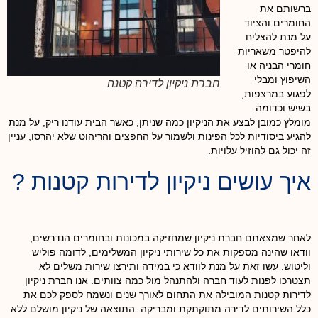
ברשותם את
החומרים והציוד
על מנת להצליח
להיפטר משאריות
חומרי הבניה או
השיפוץ ומבלי
חברת ניקיון לדירה קטנה
לפגוע במרצפות,
בשיש וכדומה.
מומלץ כמובן לבצע את הניקיון כמה שניתן, כאשר הבית עודנו ריק, על מנת
להגיע ביסודיות לכל הפינות ולשמור על החפצים והריהוט שלא יהרסו, עניין
זה יכול גם להוזיל עלויות.
איך עושים ניקיון לדירות קטנות ?
לאחר שמצאתם חברת ניקיון שמחזיקה במכונות ובחומרים הנדרשים,
וודאו שהינה מספקות את כל שירותי ניקיון המשלימים, לדומה פוליש
וליטוש. עשו זאת על מנת לוודא כי במידה ותירצו שירות משלים לא
תצטרכו לפנות לעוד חברה ולהתנהל מול כמה צוותים. אנו חברת ניקיון
לדירות קטנות המובילה את התחום לאורך שנים ונשמח לספק לכם את
כלל השירותים לדירה מתוקתקת ומבריקה. התוצאה של ניקיון מושלם ללא