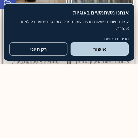
חברת שירותי ניקיון מבנים
ניקיון בניינים מחיר מ-₪699
אנחנו משתמשים בעוגיות
מקצועיים
ניקיון בניינים — שירות מקצועי
עוגיות חיוניות פועלות תמיד. עוגיות מדידה ופרסום ייטענו רק לאחר
חברת ניקיון מבנים הפתרון
לבניין משותף, מבני משרדים
אישורך.
המושלם לניקיון יסודי – מספקת
ומוסדות שירות ניקיון בניינים
שירותים מותאמים אישית לכל
מקצועי כולל ניקוי חדרי מדרגות,
מדיניות פרטיות
סוגי המבנים, כולל משרדים,
לובי, מעליות, חניון, מרחבים
בתים ודירות, תוך הקפדה על
אישור
רק חיוני
מוגנים ושטחים משותפים. עלות
ניקיון יסודי ושימוש בציוד וחומרים
ניקיון שוטף לבניין מגורים
איכותיים. צוות הניקיון המיומן
מתחילה מ־₪699 לביקור,
מבצע את
12+
שנות ניסיון
4.9
דירוג ממוצע
10,000+
לקוחות מרוצים
מבוטחים
ביטוח מקיף
ידידותי
לסביבה