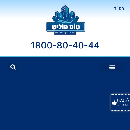
בס"ד
1800-80-40-44
לקבלת
הטבה