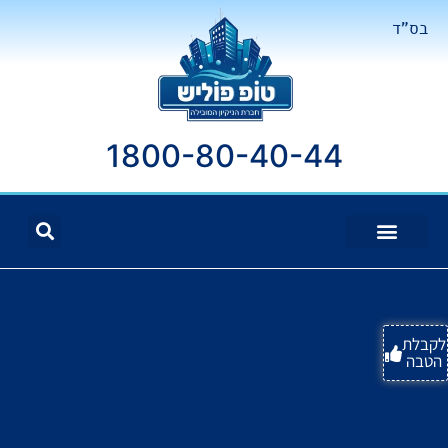
בס"ד
1800-80-40-44
לקבלת
הטבה