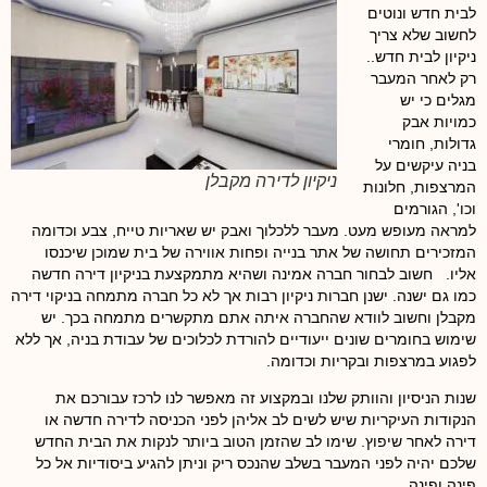
לבית חדש ונוטים
לחשוב שלא צריך
ניקיון לבית חדש..
רק לאחר המעבר
מגלים כי יש
כמויות אבק
גדולות, חומרי
בניה עיקשים על
ניקיון לדירה מקבלן
המרצפות, חלונות
וכו', הגורמים
למראה מעופש מעט. מעבר ללכלוך ואבק יש שאריות טייח, צבע וכדומה
המזכירים תחושה של אתר בנייה ופחות אווירה של בית שמוכן שיכנסו
אליו. חשוב לבחור חברה אמינה ושהיא מתמקצעת בניקיון דירה חדשה
כמו גם ישנה. ישנן חברות ניקיון רבות אך לא כל חברה מתמחה בניקוי דירה
מקבלן וחשוב לוודא שהחברה איתה אתם מתקשרים מתמחה בכך. יש
שימוש בחומרים שונים ייעודיים להורדת לכלוכים של עבודת בניה, אך ללא
לפגוע במרצפות ובקריות וכדומה.
שנות הניסיון והוותק שלנו ובמקצוע זה מאפשר לנו לרכז עבורכם את
הנקודות העיקריות שיש לשים לב אליהן לפני הכניסה לדירה חדשה או
דירה לאחר שיפוץ. שימו לב שהזמן הטוב ביותר לנקות את הבית החדש
שלכם יהיה לפני המעבר בשלב שהנכס ריק וניתן להגיע ביסודיות אל כל
פינה ופינה