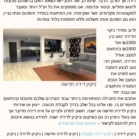
דירה אך לא כך הדבר. שימו לב ואל תתביישו לשאול האם ברשותם מכונות
ליטוש ופוליש, קיטור וכדומה. אנו מספקים את כל הנ"ל ויותר ומעבר
למקצועיות מקדמים יושר ושקיפות, אין הפתעות במחיר והסכום אותו נציין
הוא גם הסכום אותו תשלמו וללא תוספות בלתי צפויות.
לרוב מחירי ניקוי
הדירה ינועו בין
₪1000 ועד
₪1800 בהתאם
למצב וגודל
הדירה, האופן הכי
טוב לבצע הזמנה
הוא לפרט את
המצב של הנכס,
ניקיון דירה חדשה
המטרה והתקציב.
אנו נבנה יחד
אתכם את החבילה המתאימה ביותר עבור הצרכים שלכם מהנכס ובהתאם
לחומרים בו. פנו אלינו בכל שלב בדרך לקבלת הכוונה, ייעוץ או שירותי
ניקיון לדירה חדשה או ישנה. חשוב לפרט ולציים על איזו דירה מדובר אך
אנו בעלי ניסיון רב גם בשיקום וניקיון לדירה ישנה. למידע בנושא איטום
ניתן להיכנס לקישור –
איטום גגות מרוצפים
ניקיון דירה |
ניקיון דירה מקבלן
| ניקיון לדירה חדשה | ניקיון לדירה | ניקיון