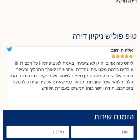
דירה חדשה
טופ פוליש ניקיון דירה
אלה חיימוב
דנ






ליחס כזה אדיב והוגן לא ציפיתי. באמת לא ציפיתי!!! כל הכבוד!!!!!
בה
!
עובדים ברמה מקצועית, נהדרת ואחראית! לאורך התהליך ובעיקר
אח
ת
בסופו של היום קיבלנו המון טיפים לשמור על הניקיון. תודה רבה מכל
כל
הלב. הלוואי שכל החברות יתנהלו כפי שאתם עכשיו הבית כולו נוצץ
שי
בזכותכם. תודה ויישר כוח! תמשיכו בעבודת הקודש.
הזמנת שירות