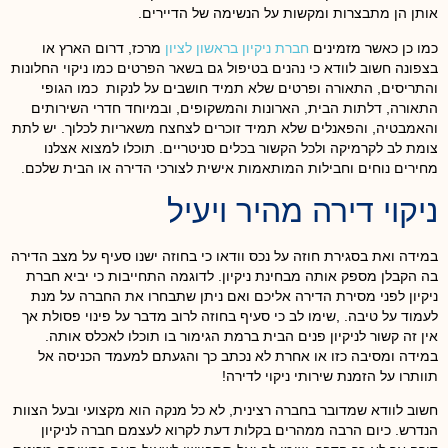
אותן הן מתבצרות ומקשות על הנשימה של הדיירים.
כמו כן כאשר מזמינים
חברת ניקיון בראשון לציון
מרכז, דרום הארץ או
בצפונה חשוב לוודא כי נהנים בטיפול גם בשאר הפרטים כמו ניקוי החלונות
והתריסים, התאורה ופרטים שלא תמיד חושבים על לנקות כמו הגופי
התאורה, דלתות הבית, הארונות והמשקופים, ובמיוחד חדרי השירותים
והאמבטיה, והפאנלים שלא תמיד זוכרים לצחצח משאריות לכלוך. יש לתת
צומת לב לקרמיקה ולכל הקשור בכלים סניטריים. תוכלו למצוא אצלנו
מחירים נוחים וחבילות המותאמות אישית לצורכי הדירה או הבית שלכם.
ניקוי דירה מהיר ויעיל
במידה ואת בסגירת חוזה על נכס וודאו כי בחוזה ישנו סעיף על מצב הדירה
בה הקבלן מספק אותה מבחינת ניקיון. לדוגמה התחייבות כי יביא חברת
ניקיון לפני מסירת הדירה אליכם ואם ניתן שתבחרו את החברה על מנת
לעמוד על טיבה. ,שימו לב כי סעיף בחוזה לרוב מדבר על פינוי פסולת אך
אין זה קשור לניקיון פנים הבית ברמת הגימור בו תוכלו לאכלס אותה.
במידה ומסיבה כזו או אחרת לא נכתב כך והגעתם למעמד הכניסה אל
תוותרו על הזמנת שירותי ניקוי לדירה!
חשוב לוודא שמדובר בחברה רצינית, לא כל מנקה הוא מקצועי ובעל הצוות
הנדרש. כיום הרבה ממהרים בקלות דעת לקרוא לעצמם חברה לניקיון