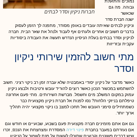
נמוכים והתועלת
גבוהה. מה גם
חברות ניקיון וסדר לבתים
שכאשר
ישנה חברת סדר
וניקיון לבתים שאיתה עובדים באופן מסודר, מתפנה לך הזמן לעסוק
בדברים חשובים אחרים ולעתים אף לעבוד ולנהל את שאר הבית. חברה
לניקיון וסדר בבתים בעלת הניסיון הנדרש תעשה את העבודה ביסודיות
עקבית ובזריזות
מתי חשוב להזמין שירותי ניקיון
וסדר
כאשר מדובר על ניקיון יסודי באמבטיה שלא עברה זמן רב ניקוי רציני. חשוב
להשתמש במכשור הנכון כאשר רוצים להוריד עובש ורטיבות ולבצע ניקיון
עמוק במקום המשלב מים וחשמל. מברשת השירותים. מתי פעם אחרונה
טיפלתם בניזקי הלחות? נסו לפנות אל חברת ניקיון מקצועית כבר
כשמתחילים סימני העובש ואל תחכו למצב בו ניקוי מקצועי יהיה תהליך
ארוך יותר.
גם אם אתם מזמינים חברה מקצועית פעם בשבוע, שבועיים או חודש וגם
אם נעזרתם במעבר בחברת
פינוי דירה
המסדרת ומצחצחת את הנכס, זכרו
שיש דברים פשוטים וקבועים שתוכלו לעשות על מנת לשמור על הניקיון