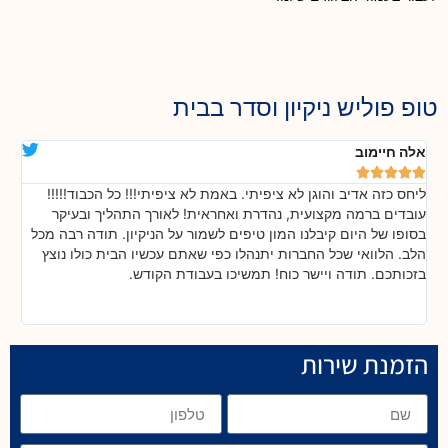
טופ פוליש ניקיון וסדר בבית
אלה חיימוב
דנ






ליחס כזה אדיב והוגן לא ציפיתי. באמת לא ציפיתי!!! כל הכבוד!!!!!
בה
!
עובדים ברמה מקצועית, נהדרת ואחראית! לאורך התהליך ובעיקר
אח
ת
בסופו של היום קיבלנו המון טיפים לשמור על הניקיון. תודה רבה מכל
כל
הלב. הלוואי שכל החברות יתנהלו כפי שאתם עכשיו הבית כולו נוצץ
שי
בזכותכם. תודה ויישר כוח! תמשיכו בעבודת הקודש.
הזמנת שירות