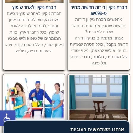
חברת ניקיון דירות חדשות מחיר
חברת ניקיון לאחר שיפוץ
מ-₪699
חברת ניקיון לאחר שיפוץ מציעה
מחפשים חברת ניקיון דירות
מענה מקצועי להחזרת הניקיון
חדשות שתכין את הבית החדש
והסדר לבית או לדירה לאחר
שלכם למגורים?
שיפוץ, בכל רחבי הארץ. צוות
אנחנו מתמחים בניקיון דירה
המומחים של טופ פוליש מבצע
חדשה מקבלן, כולל הסרת שאריות
ניקיון יסודי, כולל הסרת כתמי צבע
בנייה, פוליש לרצפה, וניקוי יסודי
ושאריות בנייה, פוליש
של מטבחים, חלונות, חדרי רחצה
וכל פינה
פתח סרגל
חברת ניקיון דירות
חברת ניקיון בתים מומלצת
אנחנו משתמשים בעוגיות
חברת ניקיון דירות מקצועית
חברת ניקיון מקצועית מספקת