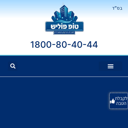
בס"ד
1800-80-40-44
לקבלת
הטבה