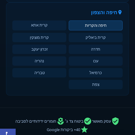
חיפה והצפון
קרית אתא
חיפה והקריות
קרית ביאליק
קרית מוצקין
חדרה
זכרון יעקב
עכו
נהריה
כרמיאל
טבריה
צפת
עסק מאושר
ביטוח צד ג׳
חומרים ידידותיים לסביבה
פתח סרגל
40+ ביקורות Google