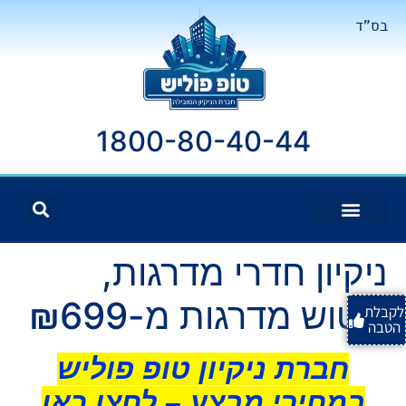
בס"ד
1800-80-40-44
ניקיון חדרי מדרגות,
ליטוש מדרגות מ-₪699
לקבלת
הטבה
חברת ניקיון טופ פוליש
במחירי מבצע – לחצו כאן