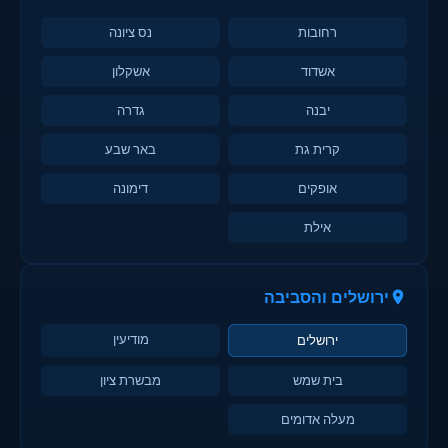
רחובות
נס ציונה
אשדוד
אשקלון
יבנה
גדרה
קרית גת
באר שבע
אופקים
דימונה
אילת
ירושלים והסביבה
מודיעין
ירושלים
בית שמש
מבשרת ציון
מעלה אדומים