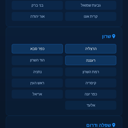
גבעת שמואל
בני ברק
קרית אונו
אור יהודה
שרון
הרצליה
כפר סבא
הוד השרון
רעננה
רמת השרון
נתניה
קיסריה
ראש העין
כפר יונה
אריאל
אלעד
שפלה ודרום