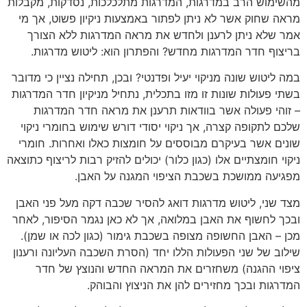
מהשימוש הרב במדרגות, המדרגות מתלכלכות, נסדקות, מקבלות
מראה שחוק אשר לא ניתן לפתור באמצעות ניקיון פשוט, אך מי
אמר שלא ניתן לרענן ולחדש את מראה המדרגות ללא הצורך
בריצוף חדר המדרגות מחדש? והפתרון הוא: ליטוש מדרגות.
במה ליטוש שונה מניקוי יעיל ופדנטי? ובכן, תחילה נציין כי מדובר
בשתי פעולות שונות זו מזו בתכלית, נתחיל מניקיון חדר המדרגות
– זוהי פעולה אשר בוודאות תרענן את מראה חדר המדרגות
שלכם לתקופה קצרה, אך ניקוי יסודי דורש שימוש בחומרי ניקוי
שונים אשר בעיקרם מבוססים על חומצות כאלו ואחרות. חומרי
ניקוי חומצתיים אלו (כגון כלור) יכולים להזיק רבות לריצוף כתוצאה
מפגיעה ממושכת בשכבת הציפוי המגנה על האבן.
מצד שני, ליטוש מדרגות דואג להסיר שכבה דקה מעל פני האבן
ובכך לחשוף את האבן במלואה, אך לא כאן נגמר הסיפור, לאחר
מכן – האבן החשופה מצופה בשכבת גימור (כגון לכה או שמן).
שילוב של שני הפעולות הללו יחד (הסרת השכבה העליונה ורענון
ציפוי ההגנה) משחזרים את המראה החדש והנוצץ של חדר
המדרגות ובכך מחזירים להן את הניצוץ והבוהק.