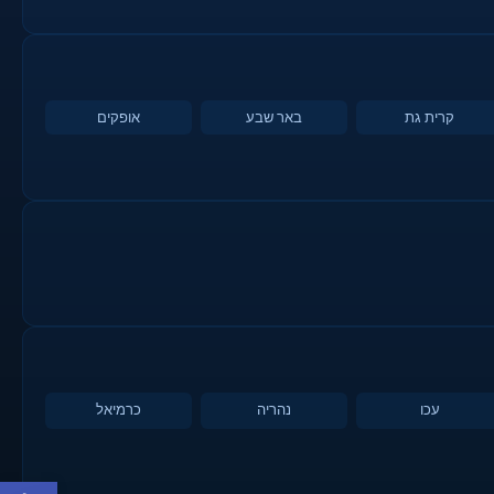
קרית גת
באר שבע
אופקים
עכו
נהריה
כרמיאל
פתח סרגל