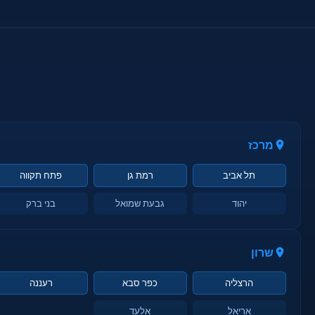
מרכז
תל אביב
רמת גן
פתח תקווה
יהוד
גבעת שמואל
בני ברק
שרון
הרצליה
כפר סבא
רעננה
אריאל
אלעד