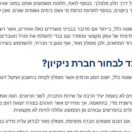
רך חלון מלוכלך. בנוסף לזאת, חלונות משמשים אותנו במזגי אוויר יו
ביקורם, בנוסף למניעת כניסת מי גשם בימים גשומים שונים. ואכן לא
שוטה כלל, בייחוד אם מדובר בבנייני משרדים כאלו ואחרים, אשר רו
ית של עסק מקצועי ומסודר וגם בכדי להעלות את מורל העובדים ו
וד המתאים, ולכן מומלץ מאד, ואף נטען כי הכרחי, להשתמש בשירו
צד לבחור חברת ניקיון?
ה כלל, ישנם המון גורמים אשר מומלץ לקחת בחשבון ושיקול דעת נב
ם לא באמת יעיד הרבה על שירות החברה, לשני הכיוונים. הווה אומ
רשנית מדי, בהתאמה. אך מחירים אשר חורגים בצורה יוצאת דופן מן
ולים בהפרשים גבוהים מן הממוצע עלולה להיות לא מקצועית.
, אם הנכם מוצאים חברה מסוימת, מומלץ מאד לבדוק עליה מידע ב