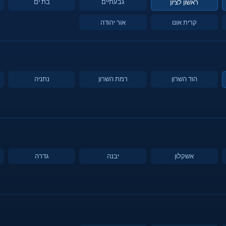
גבעתיים
בת ים
ראשון לציון
קרית אונו
אור יהודה
הוד השרון
רמת השרון
נתניה
אשקלון
יבנה
גדרה