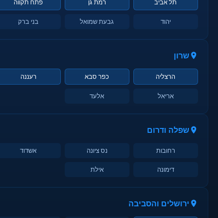
תל אביב
רמת גן
פתח תקווה
יהוד
גבעת שמואל
בני ברק
שרון
הרצליה
כפר סבא
רעננה
אריאל
אלעד
שפלה ודרום
רחובות
נס ציונה
אשדוד
דימונה
אילת
ירושלים והסביבה