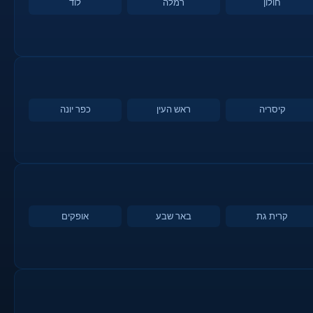
חולון
רמלה
לוד
קיסריה
ראש העין
כפר יונה
קרית גת
באר שבע
אופקים