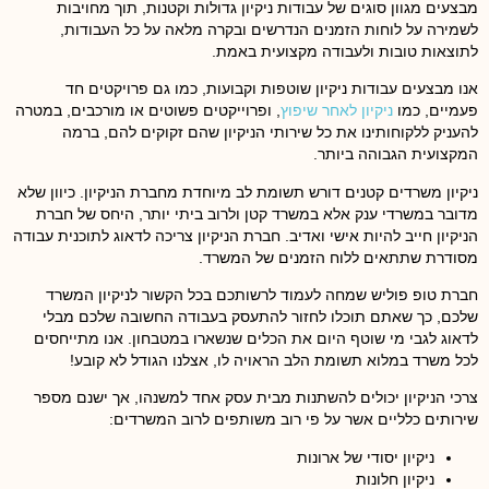
מבצעים מגוון סוגים של עבודות ניקיון גדולות וקטנות, תוך מחויבות
לשמירה על לוחות הזמנים הנדרשים ובקרה מלאה על כל העבודות,
לתוצאות טובות ולעבודה מקצועית באמת.
אנו מבצעים עבודות ניקיון שוטפות וקבועות, כמו גם פרויקטים חד
פעמיים, כמו
ניקיון לאחר שיפוץ
, ופרוייקטים פשוטים או מורכבים, במטרה
להעניק ללקוחותינו את כל שירותי הניקיון שהם זקוקים להם, ברמה
המקצועית הגבוהה ביותר.
ניקיון משרדים קטנים דורש תשומת לב מיוחדת מחברת הניקיון. כיוון שלא
מדובר במשרדי ענק אלא במשרד קטן ולרוב ביתי יותר, היחס של חברת
הניקיון חייב להיות אישי ואדיב. חברת הניקיון צריכה לדאוג לתוכנית עבודה
מסודרת שתתאים ללוח הזמנים של המשרד.
חברת טופ פוליש שמחה לעמוד לרשותכם בכל הקשור לניקיון המשרד
שלכם, כך שאתם תוכלו לחזור להתעסק בעבודה החשובה שלכם מבלי
לדאוג לגבי מי שוטף היום את הכלים שנשארו במטבחון. אנו מתייחסים
לכל משרד במלוא תשומת הלב הראויה לו, אצלנו הגודל לא קובע!
צרכי הניקיון יכולים להשתנות מבית עסק אחד למשנהו, אך ישנם מספר
שירותים כלליים אשר על פי רוב משותפים לרוב המשרדים:
ניקיון יסודי של ארונות
ניקיון חלונות