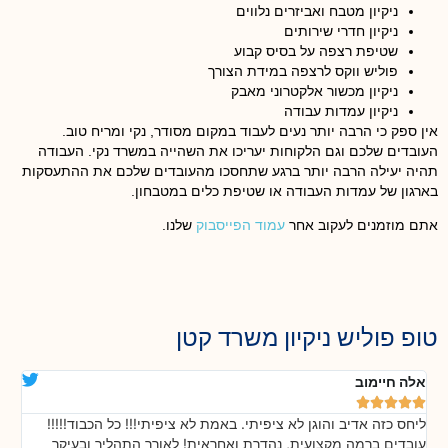
ניקיון מטבח ואביזרים נלווים
ניקיון חדרי שירותים
שטיפת רצפה על בסיס קבוע
פוליש ווקס לרצפה במידת הצורך
ניקיון מכשור אלקטרוני מאבק
ניקיון עמדות עבודה
אין ספק כי הרבה יותר נעים לעבוד במקום מסודר, נקי ומריח טוב.
העובדים שלכם וגם הלקוחות יעריכו את השהייה במשרד נקי. העבודה
תהיה יעילה הרבה יותר ברגע שתחסכו מהעובדים שלכם את ההתעסקות
בארגון של עמדות העבודה או שטיפת כלים במטבחון.
אתם מוזמנים לעקוב אחר
עמוד הפייסבוק
שלנו.
טופ פוליש ניקיון משרד קטן
אלה חיימוב
דנ






ליחס כזה אדיב והוגן לא ציפיתי. באמת לא ציפיתי!!! כל הכבוד!!!!!
בה
!
עובדים ברמה מקצועית, נהדרת ואחראית! לאורך התהליך ובעיקר
אח