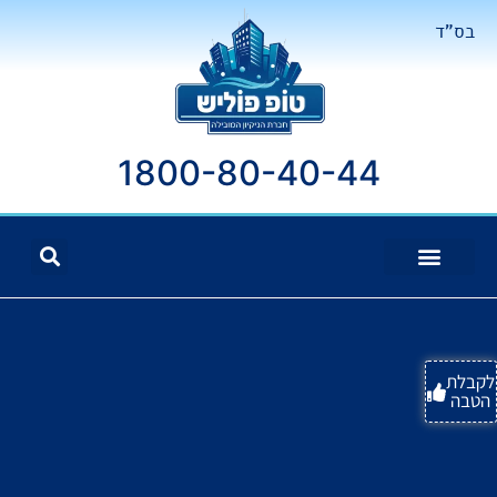
בס"ד
1800-80-40-44
לקבלת
הטבה