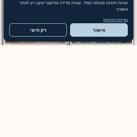
עוגיות חיוניות פועלות תמיד. עוגיות מדידה ופרסום ייטענו רק לאחר
אישורך.
מדיניות פרטיות
אישור
רק חיוני
חברת שירותי ניקיון מבנים
ניקיון בניינים מחיר מ-₪699
מקצועיים
ניקיון בניינים — שירות מקצועי
חברת ניקיון מבנים הפתרון
לבניין משותף, מבני משרדים
המושלם לניקיון יסודי – מספקת
ומוסדות שירות ניקיון בניינים
שירותים מותאמים אישית לכל
מקצועי כולל ניקוי חדרי מדרגות,
סוגי המבנים, כולל משרדים,
לובי, מעליות, חניון, מרחבים
בתים ודירות, תוך הקפדה על
מוגנים ושטחים משותפים. עלות
ניקיון יסודי ושימוש בציוד וחומרים
ניקיון שוטף לבניין מגורים
איכותיים. צוות הניקיון המיומן
מתחילה מ־₪699 לביקור,
מבצע את