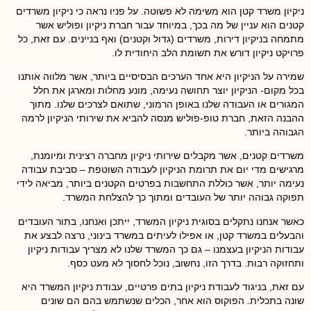
ניקיון משרד קטן הוא משימה לא פשוטה. על פניו נראה כי ניקיון משרדים
קטנים הוא עניין של מה בכך, במיוחד עבור חברת ניקיון ופוליש אשר
מתמחה בניקיון דירות, משרדים (גדול וקטנים) ואף בניינים. עם זאת, כל
פרויקט ניקיון דורש את תשומת הלב היחודית לו.
שמירה על הניקיון היא אחד הערכים הבסיסיים ביותר, אשר מלווה אותנו
בכל מקום- הניקיון יוצר תחושה נעימה, מונע מחלות ומארגן את חלל
המגורים או העבודה שלנו באופן הרמוני, שתואם לצרכים שלנו. מתוך
ההבנה הזאת, חברת טופ-פוליש מנסה להביא את שירותי הניקיון לרמה
הגבוהה ביותר.
משרדים קטנים, אשר מקבלים שירותי ניקיון מחברה רצינית ומיומנת,
מרגישים מדי יום את תרומת הניקיון לעבודה השוטפת – סביבת עבודה
נעימה יותר, אשר כוללת התחשבות בפרטים הקטנים ביותר, מביאה לידי
תפוקה גבוהה יותר של העובדים ומתוך כך להצלחת המשרד.
כאשר אנחנו נתקלים בסוגית ניקיון המשרד, ייתכן ואנחנו, בתור העובדים
והבעלים במשרד קטן, או אפילו לעיתים במשרד בינוני, נרצה לבצע את
עבודות הניקיון בעצמנו – גם כך המשרד שלנו לא מצריך עבודות ניקיון
ותחזוקה רבות. בדרך הזו, נחשוב, נוכל לחסוך לא מעט כסף.
עם זאת, בניגוד לעבודת ניקיון בתים פרטיים, עבודת ניקיון המשרד היא
שונה בתכלית. הפוקוס הוא אחר, הכלים שנשתמש בהם הם שונים