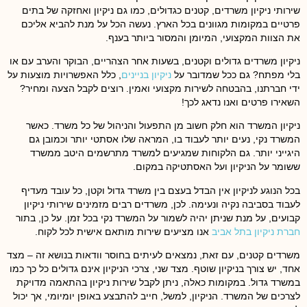
שירותי ניקיון משרדים, קטנים כגדולים, כמו גם ניקיון ואחזקה של בתים
פרטיים במקומות מגוונים בכל הארץ. נעשה הכל על מנת להביא אליכם
את הצוות המקצועי, המיומן והמסור ביותר בענף.
ניקיון משרדים גדולים וקטנים, בשעות אחר הצהריים, הבוקר והערב עם או
בלי מפתח? גם ככל שמדובר על
ניקיון בניינים
, כלל האפשרויות מוצעות על
ידי חברתנו, בהבטחה לשירות מקצועי ואמין. רוצים לקבל הצעה ומחיר?
השאירו פרטים ואנו נדאג לכך!
ניקיון המשרד הוא חלק חשוב מן התפעול והניהול של כל משרד. כאשר
המשרד נקי, נעים יותר לעבוד בו, המראה שלו אסתטי יותר וכמובן גם
היגייני יותר. גם הלקוחות שמגיעים למשרד מתרשמים היטב ממשרד
ששומר על הניקיון ועל האסתטיקה במקום.
בכל הנוגע לניקיון אין הבדל בעצם בין משרד גדול וקטן, כל עובד מעדיף
לעבוד בסביבה נקיה ונעימה. לכן, משרדים רבים מזמינים שירותי ניקיון
קבועים, על מנת שניתן יהיה לשמור על המשרד נקי בכל זמן. על כן, בתור
חברת ניקיון בתל אביב
אנו מציעים שירות מותאם אישית לכל לקוח.
משרדים קטנים, עם זאת, נמצאים לעיתים בחוסר וודאות בנושא זה – מצד
אחד, יש צורך בניקיון שוטף. מצד שני, צרכי הניקיון אינם גדולים כל כך כמו
במשרד גדול. במקומות כאלה, ניתן לקבל שירות ניקיון בהתאמה מדויקת
לצרכים של המשרד. הניקיון, למשל, חייב להתבצע באופן יומיומי, אך יכול