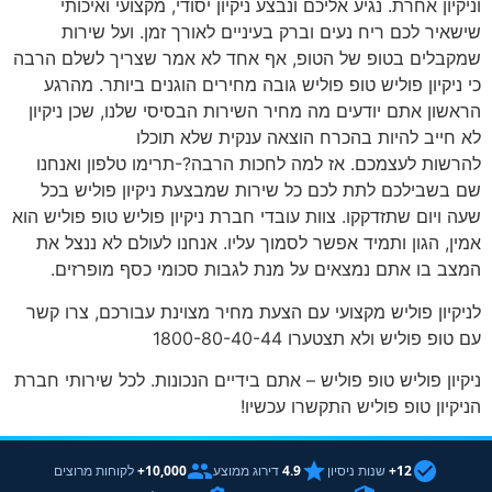
וניקיון אחרת. נגיע אליכם ונבצע ניקיון יסודי, מקצועי ואיכותי
שישאיר לכם ריח נעים וברק בעיניים לאורך זמן. ועל שירות
שמקבלים בטופ של הטופ, אף אחד לא אמר שצריך לשלם הרבה
כי ניקיון פוליש טופ פוליש גובה מחירים הוגנים ביותר. מהרגע
הראשון אתם יודעים מה מחיר השירות הבסיסי שלנו, שכן ניקיון
לא חייב להיות בהכרח הוצאה ענקית שלא תוכלו
להרשות לעצמכם. אז למה לחכות הרבה?-תרימו טלפון ואנחנו
שם בשבילכם לתת לכם כל שירות שמבצעת ניקיון פוליש בכל
שעה ויום שתזדקקו. צוות עובדי חברת ניקיון פוליש טופ פוליש הוא
אמין, הגון ותמיד אפשר לסמוך עליו. אנחנו לעולם לא ננצל את
המצב בו אתם נמצאים על מנת לגבות סכומי כסף מופרזים.
לניקיון פוליש מקצועי עם הצעת מחיר מצוינת עבורכם, צרו קשר
עם טופ פוליש ולא תצטערו 1800-80-40-44
ניקיון פוליש טופ פוליש – אתם בידיים הנכונות. לכל שירותי חברת
הניקיון טופ פוליש התקשרו עכשיו
!
12+
שנות ניסיון
4.9
דירוג ממוצע
10,000+
לקוחות מרוצים