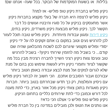
בלילות או בשעות המוקדמות של הבוקר. בכל שעה- אנחנו שם!
ניקיון פוליש בחברת ניקיון טופ פוליש- אז למה?
ניקיון פוליש לרצפה היא חברה של בעלי מקצוע בחברות ניקיון
אשר מתעסקים בניקיון על כל סוגיו והיבטיו ועושים כל דבר
הקשור לכך. ניקיון פוליש מבצעת ניקיון משרדים, ניקיון בתים,
ניקיון דירות
ומגוון עבודות מיוחדות. ניקיון פוליש טובה תוכל לעזור
לכן להרגיש נעים וטוב במקום בו אתם זקוקים לה על ידי ניקיון
יסודי ופוליש מקצועי שיגרום לכם לשכוח מהבלאגן שהיה שם
קודם… כי בשביל מה להזמין שירותי ניקיון?- בשביל להרגיש
טוב ונעים! צוות ניקיון רציני השייך לחברה רצינית מבין בכל מה
שקשור לציוד וחומרי ניקיון וידע לעשות שימוש נכון בהם על מנת
שלא לגרום לנזקים ועל מנת לבצע עבודה באופן הטוב ביותר
עבורכם ועבור הסובבים אתכם. הכי חשוב זה לבחור ניקיון פוליש
עם ניסיון והמלצות, רק כך תדעו שבחרתם בטוב ביותר. חברות
ניקיון מאגדות בתוכן צוותי ניקיון מכל אזור בארץ, כדי לתת מענה
לכל דורש וכמובן כדי לתת שירותים כלליים בתחום הניקיון.
ניקיון פוליש טופ פוליש כי אצלנו הכי כדאי!
אנו נותנים את הטופ ולכן מובילים במדינה בין כל חברת פוליש