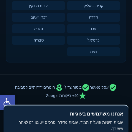
קרית ביאליק
קרית מוצקין
חדרה
זכרון יעקב
עכו
נהריה
כרמיאל
טבריה
צפת
עסק מאושר
ביטוח צד ג׳
חומרים ידידותיים לסביבה
פתח סרגל
40+ ביקורות Google
אנחנו משתמשים בעוגיות
© 2013-2025
טופ פוליש
- חברת ניקיון ופוליש. כל הזכויות שמורות.
עוגיות חיוניות פועלות תמיד. עוגיות מדידה ופרסום ייטענו רק לאחר
תנאי שימוש
מדיניות פרטיות
הצהרת נגישות
אישורך.