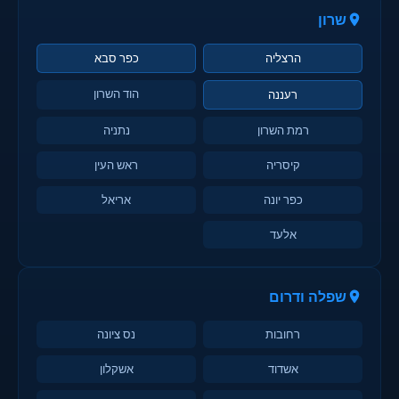
שרון
הרצליה
כפר סבא
הוד השרון
רעננה
רמת השרון
נתניה
קיסריה
ראש העין
כפר יונה
אריאל
אלעד
שפלה ודרום
רחובות
נס ציונה
אשדוד
אשקלון