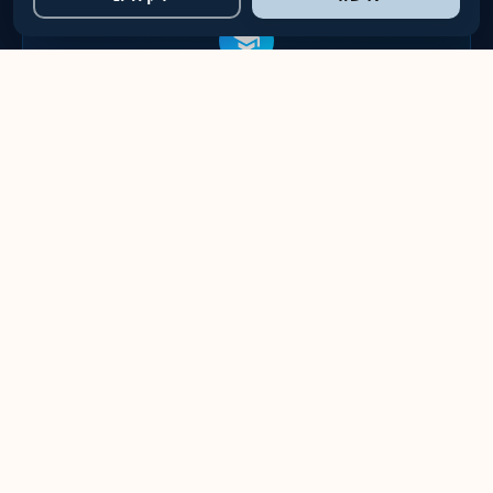
מומחיות (Expertise)
צוות מקצועי מוסמך, ציוד מתקדם וטכנולוגיות חדשניות להשגת תוצאות
מושלמות בכל פרויקט
סמכות (Authority)
מוכרים כמובילים בתחום, ממליצים ומומלצים. פועלים בשקיפות
מלאה עם מחירון ברור