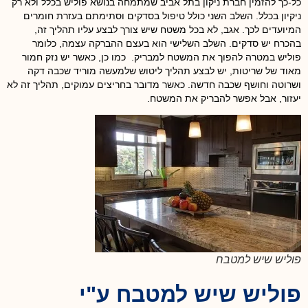
כל-כך להזמין חברת ניקון בתל אביב שמתמחה בנושא פוליש בכלל ולא רק
ניקיון בכלל. השלב השני כולל טיפול בסדקים וסתימתם בעזרת חומרים
המיועדים לכך. אגב, לא בכל משטח שיש צורך לבצע עליו תהליך זה,
בהכרח יש סדקים. השלב השלישי הוא בעצם ההברקה עצמה, כלומר
פוליש במטרה להפוך את המשטח למבריק. כמו כן, כאשר יש נזק חמור
מאוד של שריטות, יש לבצע תהליך ליטוש שלמעשה מוריד שכבה דקה
ושרוטה וחושף שכבה חדשה. כאשר מדובר בחריצים עמוקים, תהליך זה לא
יעזור, אבל אפשר להבריק את המשטח.
פוליש שיש למטבח
פוליש שיש למטבח ע"י