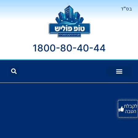
בס"ד
1800-80-40-44
לקבלת
הטבה