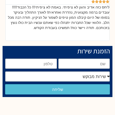






ליחס כזה אדיב והוגן לא ציפיתי. באמת לא ציפיתי!!! כל הכבוד!!!!!
בה
!
עובדים ברמה מקצועית, נהדרת ואחראית! לאורך התהליך ובעיקר
אח
ת
בסופו של היום קיבלנו המון טיפים לשמור על הניקיון. תודה רבה מכל
כל
הלב. הלוואי שכל החברות יתנהלו כפי שאתם עכשיו הבית כולו נוצץ
שי
בזכותכם. תודה ויישר כוח! תמשיכו בעבודת הקודש.
הזמנת שירות
שליחה