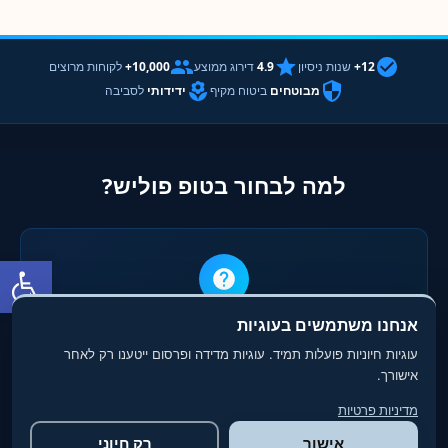
12+
שנות ניסיון
4.9
דירוג ממוצע
10,000+
לקוחות מרוצים
מבוטחים
ביטוח מקיף
ידידותי
לסביבה
למה לבחור בטופ פוליש?
פתח סרגל
אנחנו משתמשים בעוגיות
ניסיון (Experience)
עוגיות חיוניות פועלות תמיד. עוגיות מדידה ופרסום ייטענו רק לאחר
למעלה מ-12 שנות ניסיון מעשי בתחום הניקיון והפוליש. ביצענו אלפי
אישורך.
פרויקטים בכל רחבי הארץ
מדיניות פרטיות
אישור
רק חיוני