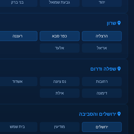
יהוד
גבעת שמואל
בני ברק
שרון
הרצליה
כפר סבא
רעננה
אריאל
אלעד
שפלה ודרום
רחובות
נס ציונה
אשדוד
דימונה
אילת
ירושלים והסביבה
מודיעין
בית שמש
ירושלים