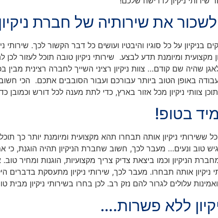
שירותי ניקיון לדרישה שלכם!
ץ לשכור את שירותיה של
חברת ניקיון
ניקיון על כל סוגיו והיבטיו ועושים כל דבר הקשור לכך. שירותי ניקי
ן מקצועית ומיומנת תדע לבצע. שירותי ניקיון טובה תוכל לעזור לכן ל
ן שהיה שם קודם… צוות ניקיון רציני השייך לחברה רצינית מבין בכל
בודה באופן הטוב ביותר עבורכם ועבור הסובבים אתכם. הכי חשוב זה 
ן צוותי ניקיון מכל אזור בארץ, כדי לתת מענה לכל דורש וכמובן כדי
מיד בטופ!
ון. כל ששירותי ניקיון אותה תבחרו תהא מקצועית ומיומנת יותר כך תוכל
רגיש טוב ונעים… מעבר לכך, חשוב שחברת הניקיון תהיה הוגנת, כי א
רת הניקיון וכמו ביצאת צדיק צריך מקצועיות, הוגנות ומחיר טוב.
ותי ניקיון אותה תבחרו. מעבר לכך, שירותי ניקיון מתעסקת בדברים 
ות עלולים לגרור להם נזק רב. לכן בחרו בשירותי ניקיון מבית טוב ו
יקיון ללא פשרות
….