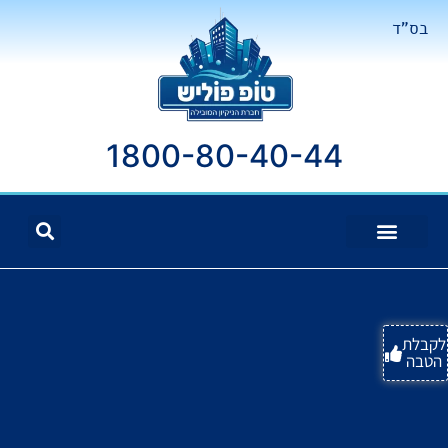
בס"ד
1800-80-40-44
לקבלת
הטבה