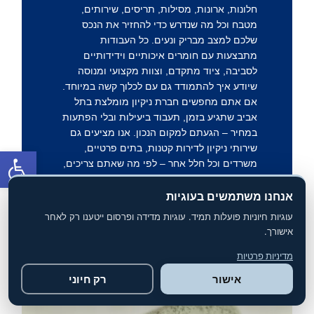
חלונות, ארונות, מסילות, תריסים, שירותים,
מטבח וכל מה שנדרש כדי להחזיר את הנכס
שלכם למצב מבריק ונעים. כל העבודות
מתבצעות עם חומרים איכותיים וידידותיים
לסביבה, ציוד מתקדם, וצוות מקצועי ומנוסה
שיודע איך להתמודד גם עם לכלוך קשה במיוחד.
אם אתם מחפשים חברת ניקיון מומלצת בתל
אביב שתגיע בזמן, תעבוד ביעילות ובלי הפתעות
במחיר – הגעתם למקום הנכון. אנו מציעים גם
שירותי ניקיון לדירות קטנות, בתים פרטיים,
פתח סרגל
משרדים וכל חלל אחר – לפי מה שאתם צריכים,
בלי התחייבות לטווח ארוך. הזמנת השירות
פשוטה, מהירה, וכוללת ייעוץ טלפוני ללא עלות.
אנחנו משתמשים בעוגיות
השאירו פרטים עכשיו וקבלו הצעת מחיר
עוגיות חיוניות פועלות תמיד. עוגיות מדידה ופרסום ייטענו רק לאחר
משתלמת במיוחד – ותנו לנו לדאוג שהמקום
אישורך.
שלכם יהיה נקי באמת.
מדיניות פרטיות
14:50
06/01/2022
אישור
רק חיוני