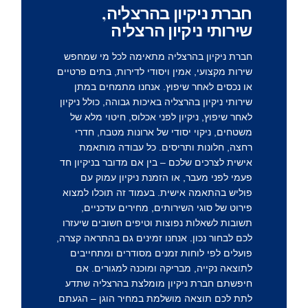
חברת ניקיון בהרצליה,
שירותי ניקיון הרצליה
חברת ניקיון בהרצליה
מתאימה לכל מי שמחפש
שירות מקצועי, אמין ויסודי לדירות, בתים פרטיים
או נכסים לאחר שיפוץ. אנחנו מתמחים במתן
שירותי ניקיון בהרצליה באיכות גבוהה, כולל ניקיון
לאחר שיפוץ, ניקיון לפני אכלוס, חיטוי מלא של
משטחים, ניקוי יסודי של ארונות מטבח, חדרי
רחצה, חלונות ותריסים. כל עבודה מותאמת
אישית לצרכים שלכם – בין אם מדובר בניקיון חד
פעמי לפני מעבר, או הזמנת ניקיון עמוק עם
פוליש בהתאמה אישית. בעמוד זה תוכלו למצוא
פירוט של סוגי השירותים, מחירים עדכניים,
תשובות לשאלות נפוצות וטיפים חשובים שיעזרו
לכם לבחור נכון. אנחנו זמינים גם בהתראה קצרה,
פועלים לפי לוחות זמנים מסודרים ומתחייבים
לתוצאה נקייה, מבריקה ומוכנה למגורים. אם
חיפשתם חברת ניקיון מומלצת בהרצליה שתדע
לתת לכם תוצאה מושלמת במחיר הוגן – הגעתם