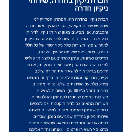
חברת ניקיון בחדרה, שירותי
ניקיון חדרה
חברת ניקיון בחדרה
היא הפתרון המדויק למי
שמחפש שירות מקצועי, יסודי ואמין באזור חדרה
והסביבה. אנו מציעים מגוון שירותי ניקיון לדירות
בכל מצב – מדירות חדשות לפני אכלוס ועד ניקיון
לאחר שיפוץ. השירות כולל ניקוי יסודי של כל חללי
הבית, חיטוי, ניקוי שאריות שיפוץ, חלונות,
תריסים וארונות, וניתן להרחיב גם לשירותי פוליש
לפי דרישה. עם ניסיון עשיר וציוד מתקדם, אנחנו
יודעים בדיוק איך להשאיר את הדירה שלכם
נקייה, מבריקה ומוכנה למגורים. בדף זה תמצאו
מידע מלא על השירותים שלנו, טווחי מחירים
ברורים (החל מ־699 ₪), תשובות לשאלות
חשובות וטיפים שיחסכו לכם זמן והתלבטויות.
השירות מתאים גם לדירות קטנות וגם לנכסים
גדולים – וניתן להזמנה מהיום למחר. חיפשתם
שירותי ניקיון בחדרה שמגיעים בזמן, עובדים
ברמה גבוהה ומספקים תוצאה שתשאיר אתכם
מרוצים? השאירו פרטים – ואנחנו נחזור אליכם