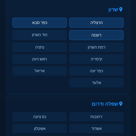
שרון
הרצליה
כפר סבא
הוד השרון
רעננה
רמת השרון
נתניה
קיסריה
ראש העין
כפר יונה
אריאל
אלעד
שפלה ודרום
רחובות
נס ציונה
אשדוד
אשקלון