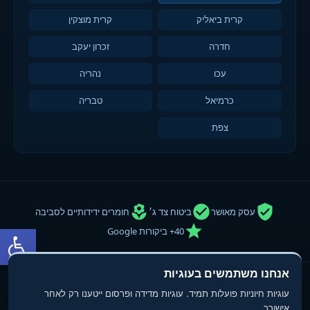
קרית ביאליק
קרית מוצקין
חדרה
זכרון יעקב
עכו
נהריה
כרמיאל
טבריה
צפת
עסק מאושר
ביטוח צד ג׳
חומרים ידידותיים לסביבה
פתח סרגל
40+ ביקורות Google
אנחנו משתמשים בעוגיות
© 2013-2025
טופ פוליש
- חברת ניקיון ופוליש. כל הזכויות שמורות.
עוגיות חיוניות פועלות תמיד. עוגיות מדידה ופרסום ייטענו רק לאחר
תנאי שימוש
מדיניות פרטיות
הצהרת נגישות
אישורך.