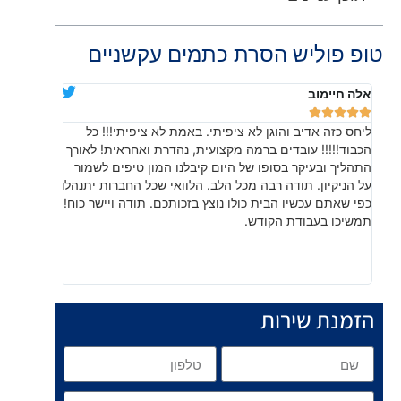
טופ פוליש הסרת כתמים עקשניים
אלה חיימוב
דניאלה יוד










ליחס כזה אדיב והוגן לא ציפיתי. באמת לא ציפיתי!!! כל
בהתחלה חש
הכבוד!!!!! עובדים ברמה מקצועית, נהדרת ואחראית! לאורך
שהתוצאה, 
התהליך ובעיקר בסופו של היום קיבלנו המון טיפים לשמור
עשו עבודה
על הניקיון. תודה רבה מכל הלב. הלוואי שכל החברות יתנהלו
לפרטים קט
כפי שאתם עכשיו הבית כולו נוצץ בזכותכם. תודה ויישר כוח!
תמשיכו בעבודת הקודש.
הזמנת שירות