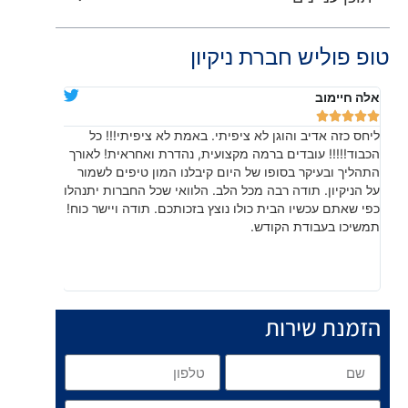
טופ פוליש חברת ניקיון
אלה חיימוב
דניאלה יוד










ליחס כזה אדיב והוגן לא ציפיתי. באמת לא ציפיתי!!! כל
בהתחלה חש
הכבוד!!!!! עובדים ברמה מקצועית, נהדרת ואחראית! לאורך
שהתוצאה, 
התהליך ובעיקר בסופו של היום קיבלנו המון טיפים לשמור
עשו עבודה
על הניקיון. תודה רבה מכל הלב. הלוואי שכל החברות יתנהלו
לפרטים קט
כפי שאתם עכשיו הבית כולו נוצץ בזכותכם. תודה ויישר כוח!
תמשיכו בעבודת הקודש.
הזמנת שירות