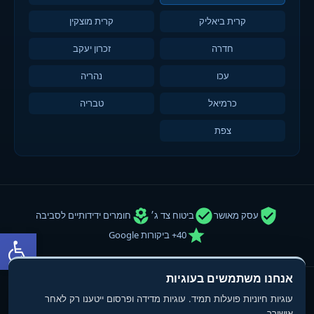
קרית ביאליק
קרית מוצקין
חדרה
זכרון יעקב
עכו
נהריה
כרמיאל
טבריה
צפת
עסק מאושר
ביטוח צד ג׳
חומרים ידידותיים לסביבה
פתח סרגל
40+ ביקורות Google
אנחנו משתמשים בעוגיות
© 2013-2025
טופ פוליש
- חברת ניקיון ופוליש. כל הזכויות שמורות.
עוגיות חיוניות פועלות תמיד. עוגיות מדידה ופרסום ייטענו רק לאחר
תנאי שימוש
מדיניות פרטיות
הצהרת נגישות
אישורך.