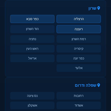
שרון
הרצליה
כפר סבא
הוד השרון
רעננה
רמת השרון
נתניה
קיסריה
ראש העין
כפר יונה
אריאל
אלעד
שפלה ודרום
רחובות
נס ציונה
אשדוד
אשקלון