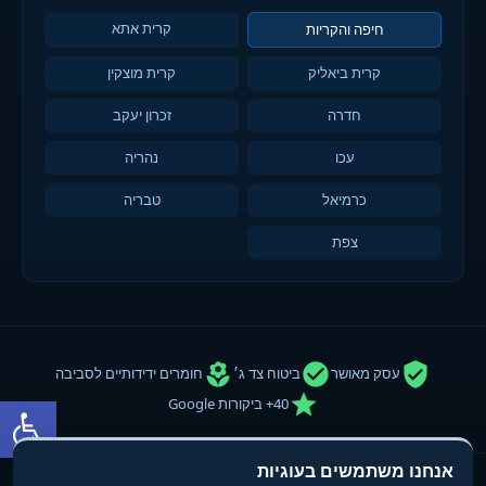
קרית אתא
חיפה והקריות
קרית ביאליק
קרית מוצקין
חדרה
זכרון יעקב
עכו
נהריה
כרמיאל
טבריה
צפת
עסק מאושר
ביטוח צד ג׳
חומרים ידידותיים לסביבה
פתח סרגל
40+ ביקורות Google
אנחנו משתמשים בעוגיות