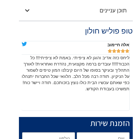
תוכן עניינים
טופ פוליש חולון
אלה חיימוב
דניאלה יוד










ליחס כזה אדיב והוגן לא ציפיתי. באמת לא ציפיתי!!! כל
בהתחלה חש
הכבוד!!!!! עובדים ברמה מקצועית, נהדרת ואחראית! לאורך
שהתוצאה, 
התהליך ובעיקר בסופו של היום קיבלנו המון טיפים לשמור
עשו עבודה
על הניקיון. תודה רבה מכל הלב. הלוואי שכל החברות יתנהלו
לפרטים קט
כפי שאתם עכשיו הבית כולו נוצץ בזכותכם. תודה ויישר כוח!
תמשיכו בעבודת הקודש.
הזמנת שירות