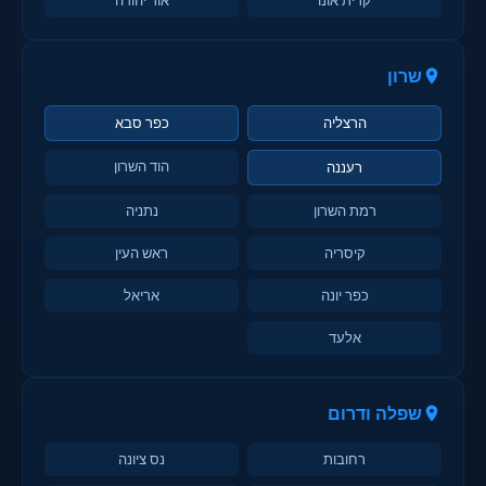
שרון
הרצליה
כפר סבא
הוד השרון
רעננה
רמת השרון
נתניה
קיסריה
ראש העין
כפר יונה
אריאל
אלעד
שפלה ודרום
רחובות
נס ציונה