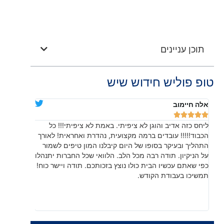
תוכן עניינים
טופ פוליש חידוש שיש
אלה חיימוב
דניאלה יוד










ליחס כזה אדיב והוגן לא ציפיתי. באמת לא ציפיתי!!! כל
בהתחלה חש
הכבוד!!!!! עובדים ברמה מקצועית, נהדרת ואחראית! לאורך
שהתוצאה, 
התהליך ובעיקר בסופו של היום קיבלנו המון טיפים לשמור
עשו עבודה
על הניקיון. תודה רבה מכל הלב. הלוואי שכל החברות יתנהלו
לפרטים קט
כפי שאתם עכשיו הבית כולו נוצץ בזכותכם. תודה ויישר כוח!
תמשיכו בעבודת הקודש.