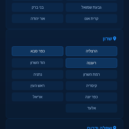
גבעת שמואל
בני ברק
קרית אונו
אור יהודה
שרון
הרצליה
כפר סבא
הוד השרון
רעננה
רמת השרון
נתניה
קיסריה
ראש העין
כפר יונה
אריאל
אלעד
שפלה ודרום