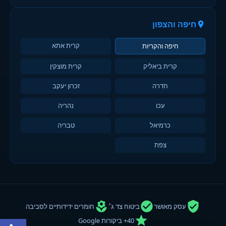
חיפה והצפון
קרית אתא
חיפה והקריות
קרית ביאליק
קרית מוצקין
חדרה
זכרון יעקב
עכו
נהריה
כרמיאל
טבריה
צפת
עסק מאושר
ביטוח צד ג׳
חומרים ידידותיים לסביבה
פתח סרגל
40+ ביקורות Google