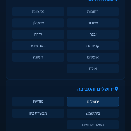
רחובות
נס ציונה
אשדוד
אשקלון
יבנה
גדרה
קרית גת
באר שבע
אופקים
דימונה
אילת
ירושלים והסביבה
מודיעין
ירושלים
בית שמש
מבשרת ציון
מעלה אדומים