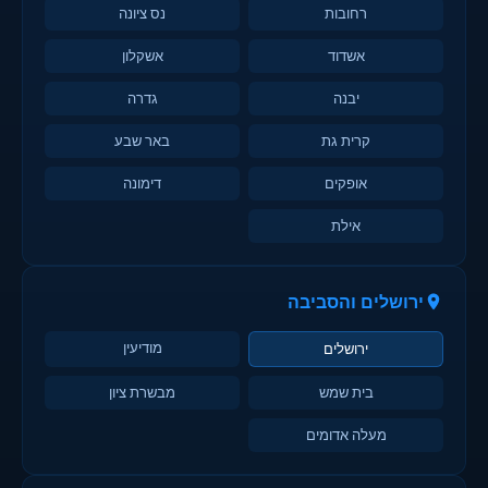
רחובות
נס ציונה
אשדוד
אשקלון
יבנה
גדרה
קרית גת
באר שבע
אופקים
דימונה
אילת
ירושלים והסביבה
מודיעין
ירושלים
בית שמש
מבשרת ציון
מעלה אדומים