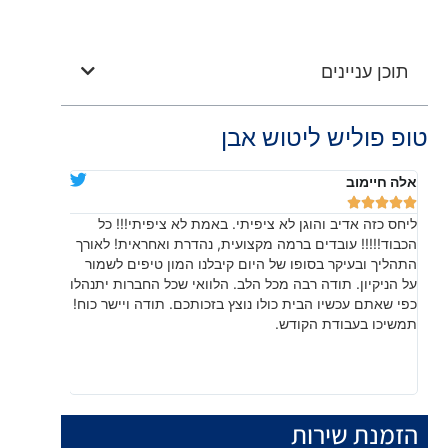
תוכן עניינים
טופ פוליש ליטוש אבן
אלה חיימוב
דניאלה יוד










ליחס כזה אדיב והוגן לא ציפיתי. באמת לא ציפיתי!!! כל
בהתחלה חש
הכבוד!!!!! עובדים ברמה מקצועית, נהדרת ואחראית! לאורך
שהתוצאה, 
התהליך ובעיקר בסופו של היום קיבלנו המון טיפים לשמור
עשו עבודה
על הניקיון. תודה רבה מכל הלב. הלוואי שכל החברות יתנהלו
לפרטים קט
כפי שאתם עכשיו הבית כולו נוצץ בזכותכם. תודה ויישר כוח!
תמשיכו בעבודת הקודש.
הזמנת שירות