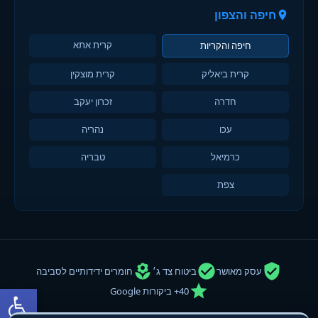
חיפה והצפון
קרית אתא
חיפה והקריות
קרית ביאליק
קרית מוצקין
חדרה
זכרון יעקב
עכו
נהריה
כרמיאל
טבריה
צפת
עסק מאושר
ביטוח צד ג׳
חומרים ידידותיים לסביבה
פתח סרגל
40+ ביקורות Google