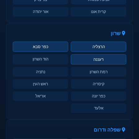
קרית אונו
אור יהודה
שרון
הרצליה
כפר סבא
הוד השרון
רעננה
רמת השרון
נתניה
קיסריה
ראש העין
כפר יונה
אריאל
אלעד
שפלה ודרום