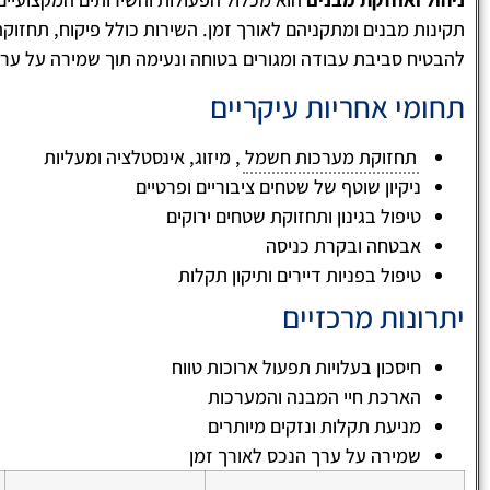
תקינות מבנים ומתקניהם לאורך זמן. השירות כולל פיקוח, תחזוק
להבטיח סביבת עבודה ומגורים בטוחה ונעימה תוך שמירה על ערך
תחומי אחריות עיקריים
תחזוקת מערכות חשמל
, מיזוג, אינסטלציה ומעליות
ניקיון שוטף של שטחים ציבוריים ופרטיים
טיפול בגינון ותחזוקת שטחים ירוקים
אבטחה ובקרת כניסה
טיפול בפניות דיירים ותיקון תקלות
יתרונות מרכזיים
לימור ארביב





ניקיון הבניין וחדרי המדרגות שווה ערך לניקיון 
חיסכון בעלויות תפעול ארוכות טווח
שלכם! חשוב לזכור שחדרי מדרגות מוזנחים ולא
הארכת חיי המבנה והמערכות
מתוחזקים, מעידים על חוסר אכפתיות של הדיי
מניעת תקלות ונזקים מיותרים
למקום מגוריהם ואף יכול לגרום לכך הערך הדיר
חדרי מדרגות נקיים ובניין נקי מעיד על אווירה
שמירה על ערך הנכס לאורך זמן
וידידותית בין הדיירים ובנוסף נותן רושם מצוין 