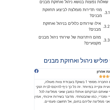
שאלות נפוצות בנושא ניהול ואחזקת מבנים
מהי תדירות מומלצת לביצוע תחזוקת
מבנים?
אילו שירותים כלולים בניהול ואחזקת
מבנים?
מהם היתרונות של שירותי ניהול מבנים
מקצועיים?
פוליש ניהול ואחזקת מבנים
חיימוב
דניאלה יודיץ








 כזה אדיב והוגן לא ציפיתי. באמת לא ציפיתי!!! כל
בהתחלה חששנו מכיוון 
ד!!!!! עובדים ברמה מקצועית, נהדרת ואחראית!
שהתוצאה, אחרי עבודה
ך התהליך ובעיקר בסופו של היום קיבלנו המון טיפים
באמת עשו עבודה מרשי
ר על הניקיון. תודה רבה מכל הלב. הלוואי שכל
והעבודה לפרטים קטני
ות יתנהלו כפי שאתם עכשיו הבית כולו נוצץ
בהצלחה!
תכם. תודה ויישר כוח! תמשיכו בעבודת הקודש.