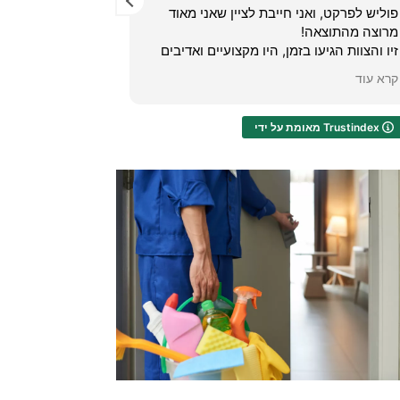
ין שאני מאוד
נלחצתי ככ'. חיפשתי איש מקצוע שיגיע
לעשות לי פוליש. חיפשתי בגוגל ומצאתי מעבר
קצועיים ואדיבים
לקו, מענה אנושי שנתן לי עצות וליווי מקצועי
ה ברמה גבוהה
עד שפתרתי את הבעיה לבד!!! אני רוצה
קרא עוד
 חדש – מבריק
להודות לכם...שפרנסתכם תוכפל מן השמיים .
תודה תודה תודה!!
מאומת על ידי Trustindex
שמתי במיוחד
לי בדיוק מה
ם, והכל בוצע
ברת טופש פוליש
קצועי ואמין.