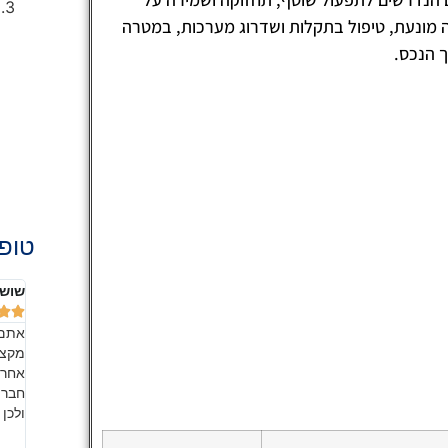
ה מונעת, טיפול בתקלות ושדרוג מערכות, במטרה
 הנכס.
טופ 
שושנה אהרון
אלה 







הדירה
אתם החברה מספר 1 בשוק!! בעבודת צוות מעולה,
ליחס
מקצועית ונקייה במיוחד. זה כל כך כיף להיכנס לבית הנקי
הכבו
רים
אחרי שאתם הברקתם אותו!! כמובן שאני ממליצה לכל
לאור
ות ירד.
חבריי ומכריי, כמו שהבטחתי. מדובר בשירות איכותי, אמין
לשמו
 חמימה
ולכן אני ממליצה עליהם בחום, אל תחשבו פעמיים.
החבר
כל מי
בזכו