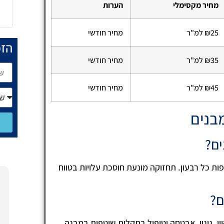
מחיר מקסימלי
הערות
₪25 למ"ר
מחיר חודשי
הזמ
₪35 למ"ר
מחיר חודשי
₪45 למ"ר
מחיר חודשי
מבנים
ים?
ת כל רבעון. תחזוקה מונעת חוסכת עלויות בטווח
חופית לוי
15/01/2025
ם?
הזמנתי את חברת טופש פוליש
ון, גינון, אבטחה וטיפול בתקלות שוטפות במבנה.