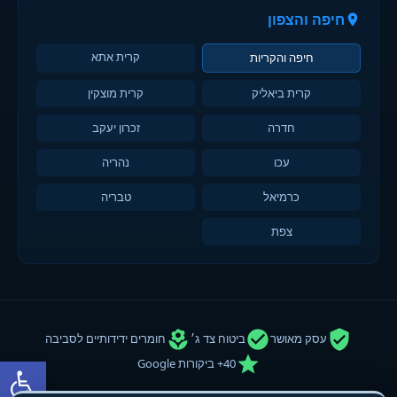
חיפה והצפון
קרית אתא
חיפה והקריות
קרית ביאליק
קרית מוצקין
חדרה
זכרון יעקב
עכו
נהריה
כרמיאל
טבריה
צפת
עסק מאושר
ביטוח צד ג׳
חומרים ידידותיים לסביבה
פתח סרגל
40+ ביקורות Google