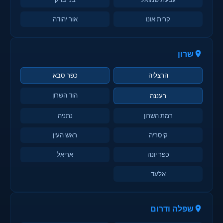
קרית אונו
אור יהודה
שרון
הרצליה
כפר סבא
הוד השרון
רעננה
רמת השרון
נתניה
קיסריה
ראש העין
כפר יונה
אריאל
אלעד
שפלה ודרום