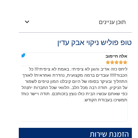
תוכן עניינים
טופ פוליש ניקוי אבק עדין
אלה חיימוב
דניאלה יוד










ליחס כזה אדיב והוגן לא ציפיתי. באמת לא ציפיתי!!! כל
בהתחלה חש
הכבוד!!!!! עובדים ברמה מקצועית, נהדרת ואחראית! לאורך
שהתוצאה, 
התהליך ובעיקר בסופו של היום קיבלנו המון טיפים לשמור
עשו עבודה
על הניקיון. תודה רבה מכל הלב. הלוואי שכל החברות יתנהלו
לפרטים קט
כפי שאתם עכשיו הבית כולו נוצץ בזכותכם. תודה ויישר כוח!
תמשיכו בעבודת הקודש.
הזמנת שירות