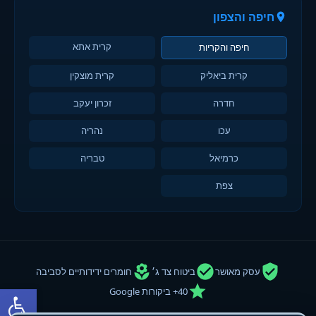
חיפה והצפון
קרית אתא
חיפה והקריות
קרית ביאליק
קרית מוצקין
חדרה
זכרון יעקב
עכו
נהריה
כרמיאל
טבריה
צפת
עסק מאושר
ביטוח צד ג׳
חומרים ידידותיים לסביבה
פתח סרגל
40+ ביקורות Google