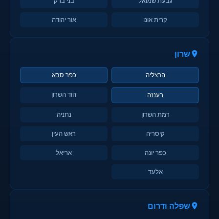
גבעת שמואל
בני ברק
קרית אונו
אור יהודה
שרון
הרצליה
כפר סבא
הוד השרון
רעננה
רמת השרון
נתניה
קיסריה
ראש העין
כפר יונה
אריאל
אלעד
שפלה ודרום