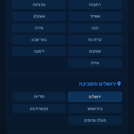
רחובות
נס ציונה
אשדוד
אשקלון
יבנה
גדרה
קרית גת
באר שבע
אופקים
דימונה
אילת
ירושלים והסביבה
מודיעין
ירושלים
בית שמש
מבשרת ציון
מעלה אדומים