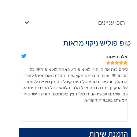
תוכן עניינים
טופ פוליש ניקוי מראות
אלה חיימוב
דניאלה יוד










ליחס כזה אדיב והוגן לא ציפיתי. באמת לא ציפיתי!!! כל
בהתחלה חש
הכבוד!!!!! עובדים ברמה מקצועית, נהדרת ואחראית! לאורך
שהתוצאה, 
התהליך ובעיקר בסופו של היום קיבלנו המון טיפים לשמור
עשו עבודה
על הניקיון. תודה רבה מכל הלב. הלוואי שכל החברות יתנהלו
לפרטים קט
כפי שאתם עכשיו הבית כולו נוצץ בזכותכם. תודה ויישר כוח!
תמשיכו בעבודת הקודש.
הזמנת שירות