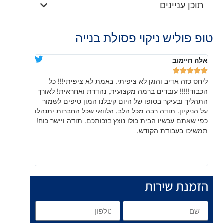
תוכן עניינים
טופ פוליש ניקוי פסולת בנייה
אלה חיימוב
דניאלה יוד










ליחס כזה אדיב והוגן לא ציפיתי. באמת לא ציפיתי!!! כל
בהתחלה חש
הכבוד!!!!! עובדים ברמה מקצועית, נהדרת ואחראית! לאורך
שהתוצאה, 
התהליך ובעיקר בסופו של היום קיבלנו המון טיפים לשמור
עשו עבודה
על הניקיון. תודה רבה מכל הלב. הלוואי שכל החברות יתנהלו
לפרטים קט
כפי שאתם עכשיו הבית כולו נוצץ בזכותכם. תודה ויישר כוח!
תמשיכו בעבודת הקודש.
הזמנת שירות