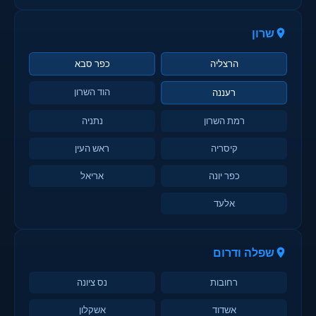
שרון
הרצליה
כפר סבא
הוד השרון
רעננה
רמת השרון
נתניה
קיסריה
ראש העין
כפר יונה
אריאל
אלעד
שפלה ודרום
רחובות
נס ציונה
אשדוד
אשקלון