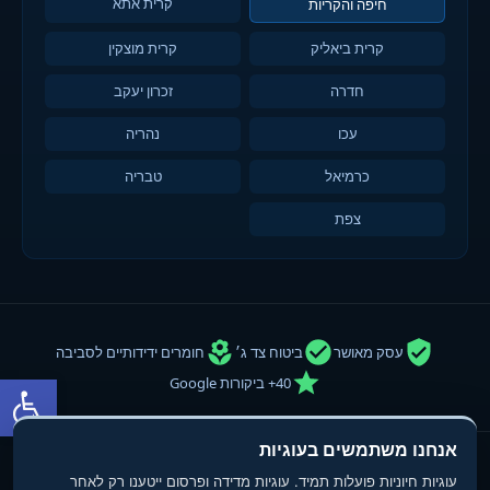
קרית אתא
חיפה והקריות
קרית ביאליק
קרית מוצקין
חדרה
זכרון יעקב
עכו
נהריה
כרמיאל
טבריה
צפת
עסק מאושר
ביטוח צד ג׳
חומרים ידידותיים לסביבה
פתח סרגל
40+ ביקורות Google
אנחנו משתמשים בעוגיות
© 2013-2025
טופ פוליש
- חברת ניקיון ופוליש. כל הזכויות שמורות.
עוגיות חיוניות פועלות תמיד. עוגיות מדידה ופרסום ייטענו רק לאחר