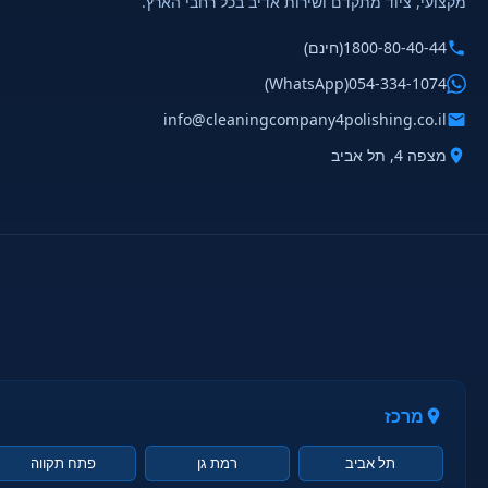
מקצועי, ציוד מתקדם ושירות אדיב בכל רחבי הארץ.
1800-80-40-44
(חינם)
(WhatsApp)
054-334-1074
info@cleaningcompany4polishing.co.il
מצפה 4, תל אביב
מרכז
תל אביב
רמת גן
פתח תקווה