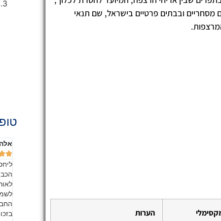
ם מסחריים ובבתים פרטיים בישראל, שם תנאי
מרצפות.
טופ 
שושנה אהרון
אלה 







הדירה
אתם החברה מספר 1 בשוק!! בעבודת צוות מעולה,
ליחס
מקצועית ונקייה במיוחד. זה כל כך כיף להיכנס לבית הנקי
הכבו
רים
אחרי שאתם הברקתם אותו!! כמובן שאני ממליצה לכל
לאור
ות ירד.
חבריי ומכריי, כמו שהבטחתי. מדובר בשירות איכותי, אמין
לשמו
 חמימה
ולכן אני ממליצה עליהם בחום, אל תחשבו פעמיים.
החבר
קסימלי
הערות
כל מי
בזכו