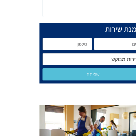
נת שירות
שליחה