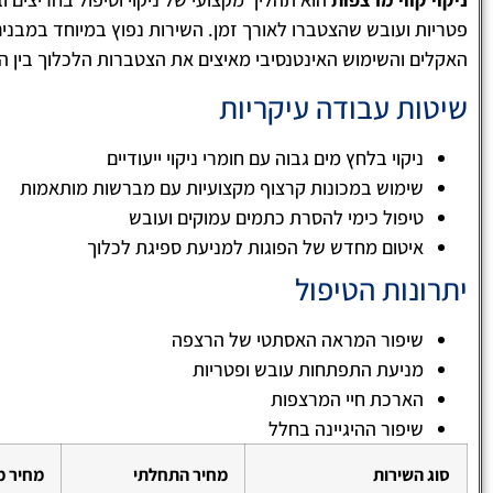
פטריות ועובש שהצטברו לאורך זמן. השירות נפוץ במיוחד במבני
האקלים והשימוש האינטנסיבי מאיצים את הצטברות הלכלוך בין ה
שיטות עבודה עיקריות
ניקוי בלחץ מים גבוה עם חומרי ניקוי ייעודיים
שימוש במכונות קרצוף מקצועיות עם מברשות מותאמות
טיפול כימי להסרת כתמים עמוקים ועובש
איטום מחדש של הפוגות למניעת ספיגת לכלוך
יתרונות הטיפול
לימור ארביב
שיפור המראה האסתטי של הרצפה





ניקיון הבניין וחדרי המדרגות שווה ערך לניקיון 
מניעת התפתחות עובש ופטריות
שלכם! חשוב לזכור שחדרי מדרגות מוזנחים ולא
הארכת חיי המרצפות
מתוחזקים, מעידים על חוסר אכפתיות של הדיי
שיפור ההיגיינה בחלל
למקום מגוריהם ואף יכול לגרום לכך הערך הדיר
חדרי מדרגות נקיים ובניין נקי מעיד על אווירה
סוג השירות
מחיר התחלתי
מחיר מ
וידידותית בין הדיירים ובנוסף נותן רושם מצוין 