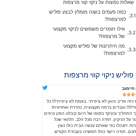
שאלות נפוצות על ניקוי קווי מרצפות
כמה פעמים בשנה מומלץ לבצע פוליש
למרצפות?
אילו חומרים משמשים לניקוי מקצועי
של מרצפות?
מה היתרונות של פוליש מקצועי
למרצפות?
פוליש ניקוי קווי מרצפות
חיימוב
דניאלה יודיץ








 כזה אדיב והוגן לא ציפיתי. באמת לא ציפיתי!!! כל
בהתחלה חששנו מכיוון 
ד!!!!! עובדים ברמה מקצועית, נהדרת ואחראית!
שהתוצאה, אחרי עבודה
ך התהליך ובעיקר בסופו של היום קיבלנו המון טיפים
באמת עשו עבודה מרשי
ר על הניקיון. תודה רבה מכל הלב. הלוואי שכל
והעבודה לפרטים קטני
ות יתנהלו כפי שאתם עכשיו הבית כולו נוצץ
בהצלחה!
תכם. תודה ויישר כוח! תמשיכו בעבודת הקודש.