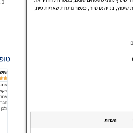
פוץ, בנייה או טיוח, כאשר נותרות שאריות טיח,
ם
טופ 
שושנה אהרון
אלה 







הדירה
אתם החברה מספר 1 בשוק!! בעבודת צוות מעולה,
ליחס
מקצועית ונקייה במיוחד. זה כל כך כיף להיכנס לבית הנקי
הכבו
רים
אחרי שאתם הברקתם אותו!! כמובן שאני ממליצה לכל
לאור
ות ירד.
חבריי ומכריי, כמו שהבטחתי. מדובר בשירות איכותי, אמין
לשמו
 חמימה
ולכן אני ממליצה עליהם בחום, אל תחשבו פעמיים.
החבר
כל מי
בזכו
הערות