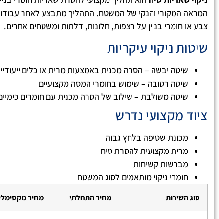
המראה המקורי והנקי של המשטח. התהליך מתבצע לאחר עבודות שי
צבע או חומרי בניין על רצפות, חלונות, דלתות ומשטחים אחרים.
שיטות ניקוי עיקריות
שיטה יבשה – הסרה מכנית באמצעות מרית או כלים ייעודיי
שיטה רטובה – שימוש בחומרי המסה מקצועיים
שיטה משולבת – שילוב של הסרה מכנית עם חומרים כימיים
ציוד מקצועי נדרש
לימור ארביב





מכונת שטיפה בלחץ גבוה
ניקיון הבניין וחדרי המדרגות שווה ערך לניקיון 
שלכם! חשוב לזכור שחדרי מדרגות מוזנחים ולא
מרית מקצועית להסרת טיח
מתוחזקים, מעידים על חוסר אכפתיות של הדיי
מברשות קשיחות
למקום מגוריהם ואף יכול לגרום לכך הערך הדיר
חומרי ניקוי מותאמים לסוג המשטח
חדרי מדרגות נקיים ובניין נקי מעיד על אווירה
וידידותית בין הדיירים ובנוסף נותן רושם מצוין 
סוג השירות
מחיר התחלתי
מחיר מקסימלי
שמגיע!!!