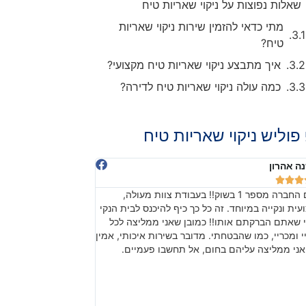
שאלות נפוצות על ניקוי שאריות טיח
מתי כדאי להזמין שירות ניקוי שאריות
טיח?
איך מתבצע ניקוי שאריות טיח מקצועי?
כמה עולה ניקוי שאריות טיח לדירה?
פוליש ניקוי שאריות טיח
חיימוב
דניאלה יודיץ








 כזה אדיב והוגן לא ציפיתי. באמת לא ציפיתי!!! כל
בהתחלה חששנו מכיוון 
ד!!!!! עובדים ברמה מקצועית, נהדרת ואחראית!
שהתוצאה, אחרי עבודה
ך התהליך ובעיקר בסופו של היום קיבלנו המון טיפים
באמת עשו עבודה מרשי
ר על הניקיון. תודה רבה מכל הלב. הלוואי שכל
והעבודה לפרטים קטני
ות יתנהלו כפי שאתם עכשיו הבית כולו נוצץ
בהצלחה!
תכם. תודה ויישר כוח! תמשיכו בעבודת הקודש.