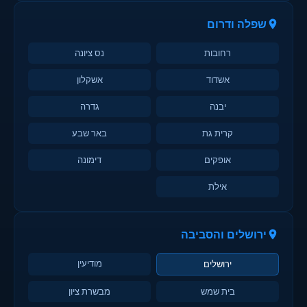
שפלה ודרום
רחובות
נס ציונה
אשדוד
אשקלון
יבנה
גדרה
קרית גת
באר שבע
אופקים
דימונה
אילת
ירושלים והסביבה
מודיעין
ירושלים
בית שמש
מבשרת ציון