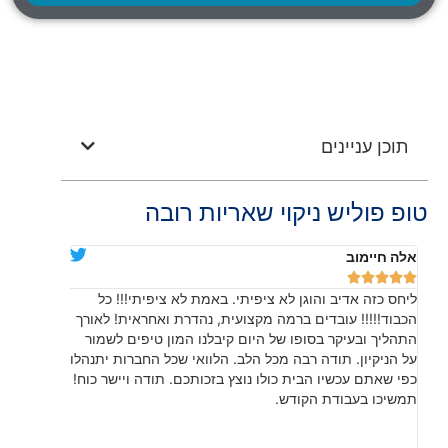
תוכן עניינים
טופ פוליש ניקוי שאריות רובה
אלה חיימוב
דניאלה יוד










ליחס כזה אדיב והוגן לא ציפיתי. באמת לא ציפיתי!!! כל
בהתחלה חש
הכבוד!!!!! עובדים ברמה מקצועית, נהדרת ואחראית! לאורך
שהתוצאה, 
התהליך ובעיקר בסופו של היום קיבלנו המון טיפים לשמור
עשו עבודה
על הניקיון. תודה רבה מכל הלב. הלוואי שכל החברות יתנהלו
לפרטים קט
כפי שאתם עכשיו הבית כולו נוצץ בזכותכם. תודה ויישר כוח!
תמשיכו בעבודת הקודש.