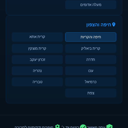
מעלה אדומים
חיפה והצפון
קרית אתא
חיפה והקריות
קרית ביאליק
קרית מוצקין
חדרה
זכרון יעקב
עכו
נהריה
כרמיאל
טבריה
צפת
עסק מאושר
ביטוח צד ג׳
חומרים ידידותיים לסביבה