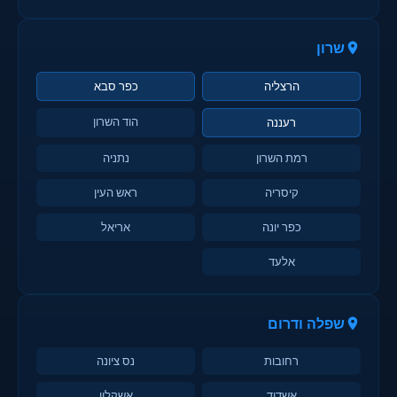
שרון
הרצליה
כפר סבא
הוד השרון
רעננה
רמת השרון
נתניה
קיסריה
ראש העין
כפר יונה
אריאל
אלעד
שפלה ודרום
רחובות
נס ציונה
אשדוד
אשקלון