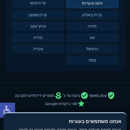
קרית אתא
חיפה והקריות
קרית ביאליק
קרית מוצקין
חדרה
זכרון יעקב
עכו
נהריה
כרמיאל
טבריה
צפת
עסק מאושר
ביטוח צד ג׳
חומרים ידידותיים לסביבה
פתח סרגל
40+ ביקורות Google
אנחנו משתמשים בעוגיות
© 2013-2025
טופ פוליש
- חברת ניקיון ופוליש. כל הזכויות שמורות.
עוגיות חיוניות פועלות תמיד. עוגיות מדידה ופרסום ייטענו רק לאחר