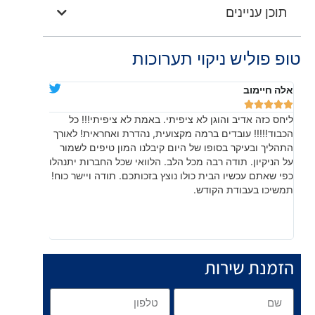
תוכן עניינים
טופ פוליש ניקוי תערוכות
אלה חיימוב
דניאלה יוד










ליחס כזה אדיב והוגן לא ציפיתי. באמת לא ציפיתי!!! כל
בהתחלה חש
הכבוד!!!!! עובדים ברמה מקצועית, נהדרת ואחראית! לאורך
שהתוצאה, 
התהליך ובעיקר בסופו של היום קיבלנו המון טיפים לשמור
עשו עבודה
על הניקיון. תודה רבה מכל הלב. הלוואי שכל החברות יתנהלו
לפרטים קט
כפי שאתם עכשיו הבית כולו נוצץ בזכותכם. תודה ויישר כוח!
תמשיכו בעבודת הקודש.
הזמנת שירות