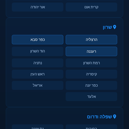
קרית אונו
אור יהודה
שרון
הרצליה
כפר סבא
הוד השרון
רעננה
רמת השרון
נתניה
קיסריה
ראש העין
כפר יונה
אריאל
אלעד
שפלה ודרום
רחובות
נס ציונה