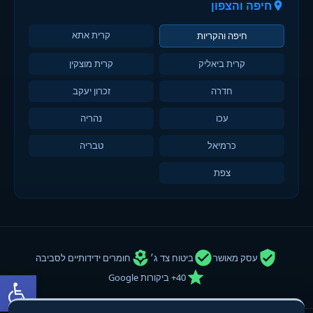
חיפה והצפון
קרית אתא
חיפה והקריות
קרית ביאליק
קרית מוצקין
חדרה
זכרון יעקב
עכו
נהריה
כרמיאל
טבריה
צפת
עסק מאושר
ביטוח צד ג׳
חומרים ידידותיים לסביבה
פתח סרגל
40+ ביקורות Google