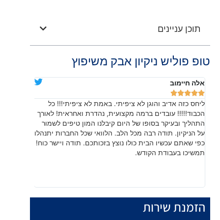
תוכן עניינים
טופ פוליש ניקיון אבק משיפוץ
אלה חיימוב
דניאלה יוד










ליחס כזה אדיב והוגן לא ציפיתי. באמת לא ציפיתי!!! כל
בהתחלה חש
הכבוד!!!!! עובדים ברמה מקצועית, נהדרת ואחראית! לאורך
שהתוצאה, 
התהליך ובעיקר בסופו של היום קיבלנו המון טיפים לשמור
עשו עבודה
על הניקיון. תודה רבה מכל הלב. הלוואי שכל החברות יתנהלו
לפרטים קט
כפי שאתם עכשיו הבית כולו נוצץ בזכותכם. תודה ויישר כוח!
תמשיכו בעבודת הקודש.
הזמנת שירות