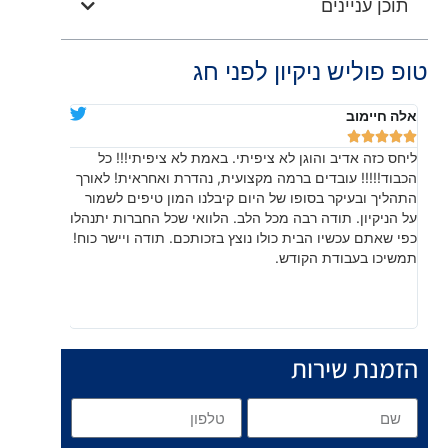
תוכן עניינים
טופ פוליש ניקיון לפני חג
אלה חיימוב
דניאלה יוד










ליחס כזה אדיב והוגן לא ציפיתי. באמת לא ציפיתי!!! כל
בהתחלה חש
הכבוד!!!!! עובדים ברמה מקצועית, נהדרת ואחראית! לאורך
שהתוצאה, 
התהליך ובעיקר בסופו של היום קיבלנו המון טיפים לשמור
עשו עבודה
על הניקיון. תודה רבה מכל הלב. הלוואי שכל החברות יתנהלו
לפרטים קט
כפי שאתם עכשיו הבית כולו נוצץ בזכותכם. תודה ויישר כוח!
תמשיכו בעבודת הקודש.
הזמנת שירות