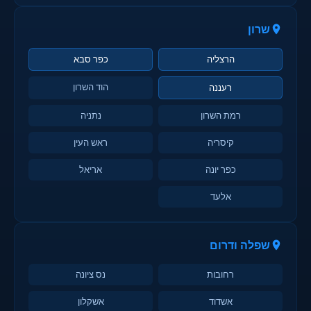
שרון
הרצליה
כפר סבא
הוד השרון
רעננה
רמת השרון
נתניה
קיסריה
ראש העין
כפר יונה
אריאל
אלעד
שפלה ודרום
רחובות
נס ציונה
אשדוד
אשקלון