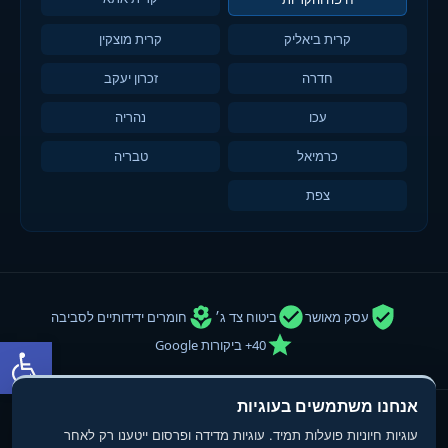
קרית ביאליק
קרית מוצקין
חדרה
זכרון יעקב
עכו
נהריה
כרמיאל
טבריה
צפת
עסק מאושר
ביטוח צד ג׳
חומרים ידידותיים לסביבה
פתח סרגל
40+ ביקורות Google
אנחנו משתמשים בעוגיות
© 2013-2025
טופ פוליש
- חברת ניקיון ופוליש. כל הזכויות שמורות.
עוגיות חיוניות פועלות תמיד. עוגיות מדידה ופרסום ייטענו רק לאחר
תנאי שימוש
מדיניות פרטיות
הצהרת נגישות