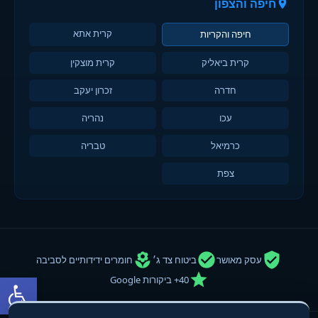
חיפה והצפון
קרית אתא
חיפה והקריות
קרית ביאליק
קרית מוצקין
חדרה
זכרון יעקב
עכו
נהריה
כרמיאל
טבריה
צפת
עסק מאושר
ביטוח צד ג׳
חומרים ידידותיים לסביבה
פתח סרגל
40+ ביקורות Google