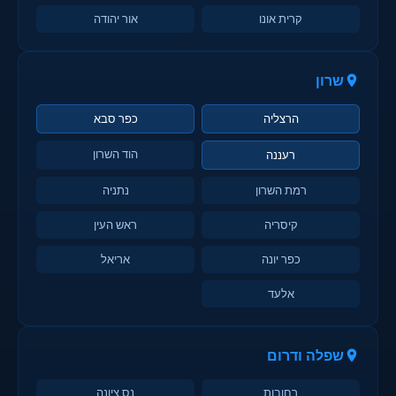
קרית אונו
אור יהודה
שרון
הרצליה
כפר סבא
הוד השרון
רעננה
רמת השרון
נתניה
קיסריה
ראש העין
כפר יונה
אריאל
אלעד
שפלה ודרום
רחובות
נס ציונה