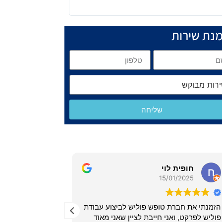
נת שירות
שליחה
ופית לוי
רונית דהן
01/09/2022
15/01/202
 חברת טופש פוליש לביצוע עבודת
סיימו אצלי ריצוף ונשאר לי ל
ט, ואני חייבת לציין שאני מאוד
נלחצתי ככ'. חיפשתי איש מק