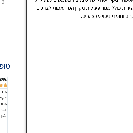
רות כולל מגוון פעולות ניקיון המותאמות לצרכים
 וחומרי ניקוי מקצועיים.
טופ 
שושנה אהרון
אלה 







הדירה
אתם החברה מספר 1 בשוק!! בעבודת צוות מעולה,
ליחס
מקצועית ונקייה במיוחד. זה כל כך כיף להיכנס לבית הנקי
הכבו
רים
אחרי שאתם הברקתם אותו!! כמובן שאני ממליצה לכל
לאור
ות ירד.
חבריי ומכריי, כמו שהבטחתי. מדובר בשירות איכותי, אמין
לשמו
 חמימה
ולכן אני ממליצה עליהם בחום, אל תחשבו פעמיים.
החבר
כל מי
בזכו