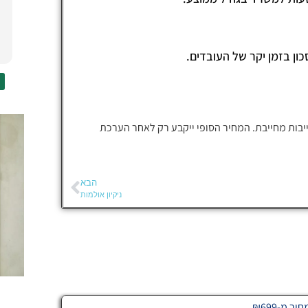
מרוצה מה
זיו והצו
לאורך כל 
קרא עוד
מאוד. הפר
כון בזמן יקר של העובדים.
ונקי בצור
מעבר לתו
מהשקיפות 
ייעשה, אי
יבות מחייבת. המחיר הסופי ייקבע רק לאחר הערכת
בדיוק כמו
אני ממליצ
לכל מי שמ
הבא
ניקיון אולמות
תודה רבה
 מ-₪699