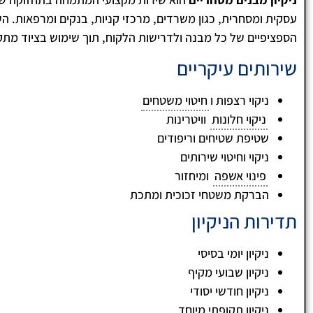
עסקית ומסחרית, כגון משרדים, מרכזי קניות, בנקים ומרפאות. השי
הספציפיים של כל מבנה ולדרישות הלקוח, תוך שימוש בציוד מתקדם
שירותים עיקריים
ניקוי רצפות ו
חיטוי משטחים
ניקוי חלונות
וויטרינות
שטיפת שטיחים וריפודים
ניקוי וחיטוי שירותים
פינוי אשפה
ומיחזור
לימור ארביב
הברקת משטחי זכוכית ומתכת





תדירות הניקיון
ניקיון הבניין וחדרי המדרגות שווה ערך לניקיון 
שלכם! חשוב לזכור שחדרי מדרגות מוזנחים ולא
מתוחזקים, מעידים על חוסר אכפתיות של הדיי
ניקיון יומי בסיסי
למקום מגוריהם ואף יכול לגרום לכך הערך הדיר
ניקיון שבועי מקיף
חדרי מדרגות נקיים ובניין נקי מעיד על אווירה
וידידותית בין הדיירים ובנוסף נותן רושם מצוין 
ניקיון חודשי יסודי
שמגיע!!!
ניקיון תקופתי מיוחד