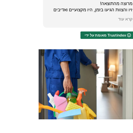
תוצאה!
לעשות לי פוליש. חיפשתי בג
ות הגיעו בזמן, היו מקצועיים ואדיבים
לקו, מענה אנושי שנתן לי עצו
הדרך, והשירות היה ברמה גבוהה
עד שפתרתי את הבעיה לבד!!!
קרא עוד
קט שלי נראה כמו חדש – מבריק
להודות לכם...שפרנסתכם תו
ה מרשימה.
תודה תודה תודה!!
מאומת על ידי Trustindex
צאה הנהדרת, התרשמתי במיוחד
בתהליך – הסבירו לי בדיוק מה
זה חומרים משתמשים, והכל בוצע
 שהבטיחו.
ה בחום על זיו מחברת טופש פוליש
חפש שירות פוליש מקצועי ואמין.