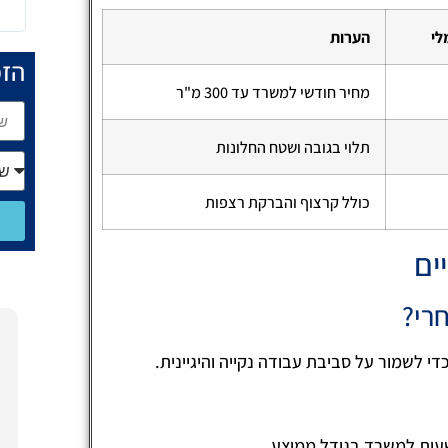
לי
הערות
הזמ
מחיר חודשי למשרד עד 300 מ"ר
תלוי בגובה ושטח החלונות
כולל קרצוף והברקת רצפות
ים
חרי?
ח
די לשמור על סביבת עבודה נקייה והיגיינית.
5
הזמנתי את
פוליש לפרק
שעות למשרד בגודל ממוצע.