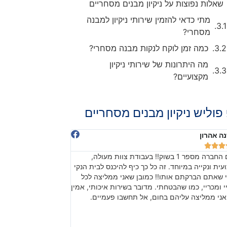
שאלות נפוצות על ניקיון מבנים מסחריים
מתי כדאי להזמין שירותי ניקיון למבנה
מסחרי?
כמה זמן לוקח לנקות מבנה מסחרי?
מה היתרונות של שירותי ניקיון
מקצועיים?
פוליש ניקיון מבנים מסחריים
חיימוב
דניאלה יודיץ








 כזה אדיב והוגן לא ציפיתי. באמת לא ציפיתי!!! כל
בהתחלה חששנו מכיוון 
ד!!!!! עובדים ברמה מקצועית, נהדרת ואחראית!
שהתוצאה, אחרי עבודה
ך התהליך ובעיקר בסופו של היום קיבלנו המון טיפים
באמת עשו עבודה מרשי
ר על הניקיון. תודה רבה מכל הלב. הלוואי שכל
והעבודה לפרטים קטני
ות יתנהלו כפי שאתם עכשיו הבית כולו נוצץ
בהצלחה!
תכם. תודה ויישר כוח! תמשיכו בעבודת הקודש.