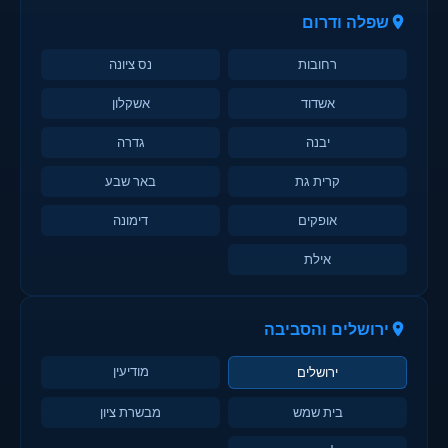
שפלה ודרום
רחובות
נס ציונה
אשדוד
אשקלון
יבנה
גדרה
קרית גת
באר שבע
אופקים
דימונה
אילת
ירושלים והסביבה
מודיעין
ירושלים
בית שמש
מבשרת ציון