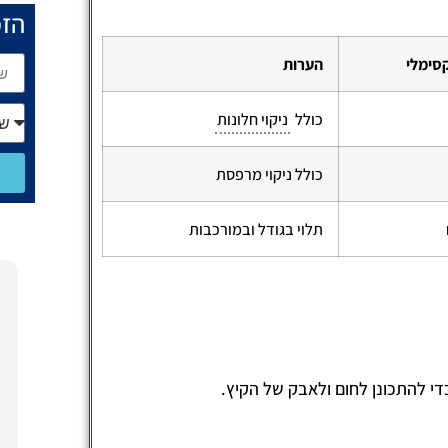
הזמ
סימלי
הערות
כולל
ניקוי חלונות
כולל ניקוי מרפסת
תלוי בגודל ובמורכבות
חופית לוי
15/01/2025
הזמנתי את חברת טופש פוליש לביצוע עבודת
די להתכונן לחום ולאבק של הקיץ.
פוליש לפרקט, ואני חייבת לציין שאני מאוד
מרוצה מהתוצאה!
זיו והצוות הגיעו בזמן, היו מקצועיים ואדיבים