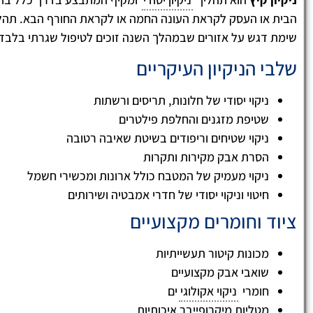
הבית או העסק לקראת העונה החמה או לקראת החורף הבא. תהליך
שימת דגש על אזורים שבמהלך השנה זוכים לטיפול שגרתי בלבד
שלבי הניקיון העיקריים
ניקוי יסודי של חלונות, תריסים ורשתות
שטיפת מזגנים והחלפת פילטרים
ניקוי שטיחים וריפודים בשיטת שאיבה רטובה
לימור ארביב
הסרת אבק מקירות ותקרות





ניקוי מעמיק של המטבח כולל ארונות ומכשירי חשמל
ניקיון הבניין וחדרי המדרגות שווה ערך לניקיון 
חיטוי וניקוי יסודי של חדרי אמבטיה ושירותים
שלכם! חשוב לזכור שחדרי מדרגות מוזנחים ולא
מתוחזקים, מעידים על חוסר אכפתיות של הדיי
ציוד וחומרים מקצועיים
למקום מגוריהם ואף יכול לגרום לכך הערך הדיר
חדרי מדרגות נקיים ובניין נקי מעיד על אווירה
מכונות קיטור תעשייתיות
וידידותית בין הדיירים ובנוסף נותן רושם מצוין 
שמגיע!!!
שואבי אבק מקצועיים
חומרי
ניקוי אקולוגי
ים
מטליות מיקרופייבר איכותיות