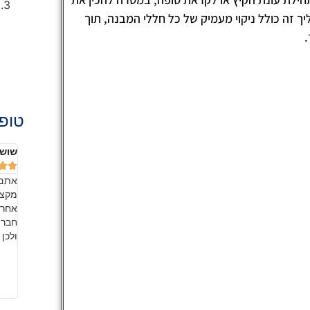
 זה כולל ניקוי מעמיק של כל חללי המבנה, תוך
.
טופ 
שושנה אהרון
אלה 







הדירה
אתם החברה מספר 1 בשוק!! בעבודת צוות מעולה,
ליחס
מקצועית ונקייה במיוחד. זה כל כך כיף להיכנס לבית הנקי
הכבו
רים
אחרי שאתם הברקתם אותו!! כמובן שאני ממליצה לכל
לאור
ות ירד.
חבריי ומכריי, כמו שהבטחתי. מדובר בשירות איכותי, אמין
לשמו
 חמימה
ולכן אני ממליצה עליהם בחום, אל תחשבו פעמיים.
החבר
כל מי
בזכו