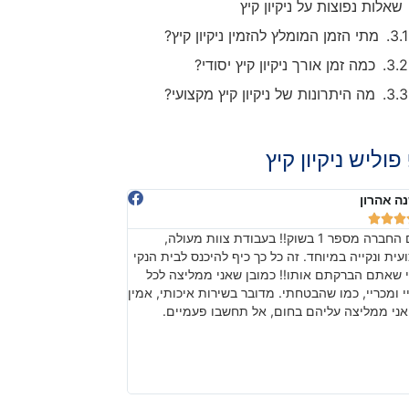
שאלות נפוצות על ניקיון קיץ
מתי הזמן המומלץ להזמין ניקיון קיץ?
כמה זמן אורך ניקיון קיץ יסודי?
מה היתרונות של ניקיון קיץ מקצועי?
פוליש ניקיון קיץ
חיימוב
דניאלה יודיץ








 כזה אדיב והוגן לא ציפיתי. באמת לא ציפיתי!!! כל
בהתחלה חששנו מכיוון 
ד!!!!! עובדים ברמה מקצועית, נהדרת ואחראית!
שהתוצאה, אחרי עבודה
ך התהליך ובעיקר בסופו של היום קיבלנו המון טיפים
באמת עשו עבודה מרשי
ר על הניקיון. תודה רבה מכל הלב. הלוואי שכל
והעבודה לפרטים קטני
ות יתנהלו כפי שאתם עכשיו הבית כולו נוצץ
בהצלחה!
תכם. תודה ויישר כוח! תמשיכו בעבודת הקודש.