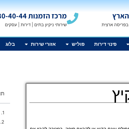
הארץ
מרכז הזמנות 1800-80-40-44
 בפריסה ארצית
שירותי ניקיון בתים | דירות | עסקים
פינוי דירות
פוליש
אזורי שירות
בלוג
קיץ
תוכ
לת עונת הקיץ או לקראת סופה, במטרה להכין את